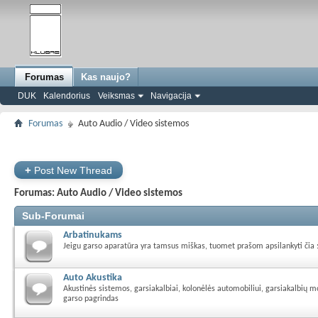
Forumas
Kas naujo?
DUK
Kalendorius
Veiksmas
Navigacija
Forumas
Auto Audio / Video sistemos
+
Post New Thread
Forumas:
Auto Audio / Video sistemos
Sub-Forumai
Arbatinukams
Jeigu garso aparatūra yra tamsus miškas, tuomet prašom apsilankyti čia 
Auto Akustika
Akustinės sistemos, garsiakalbiai, kolonėlės automobiliui, garsiakalbių 
garso pagrindas