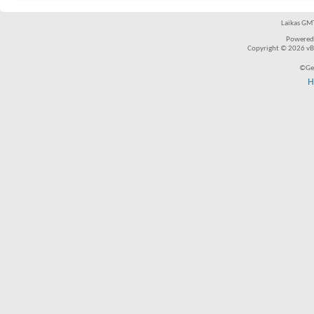
Laikas GMT
Powered
Copyright © 2026 vBul
©Ger
H