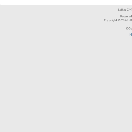
Laikas GMT
Powered
Copyright © 2026 vBul
©Ger
H