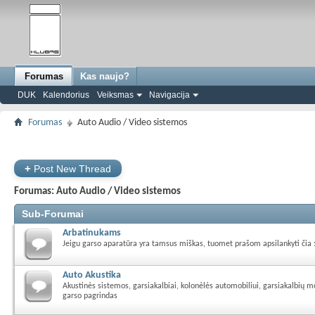
Forumas
Kas naujo?
DUK
Kalendorius
Veiksmas
Navigacija
Forumas
Auto Audio / Video sistemos
+
Post New Thread
Forumas:
Auto Audio / Video sistemos
Sub-Forumai
Arbatinukams
Jeigu garso aparatūra yra tamsus miškas, tuomet prašom apsilankyti čia 
Auto Akustika
Akustinės sistemos, garsiakalbiai, kolonėlės automobiliui, garsiakalbių 
garso pagrindas