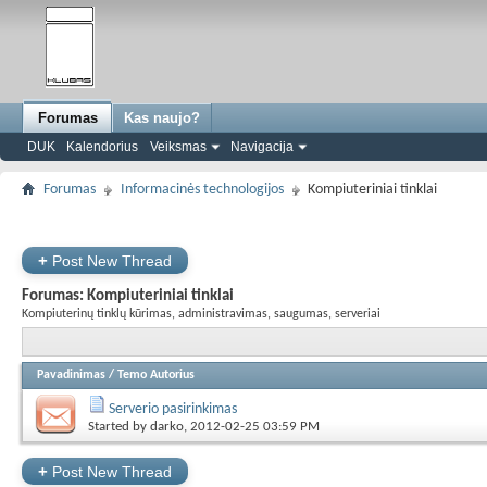
Forumas
Kas naujo?
DUK
Kalendorius
Veiksmas
Navigacija
Forumas
Informacinės technologijos
Kompiuteriniai tinklai
+
Post New Thread
Forumas:
Kompiuteriniai tinklai
Kompiuterinų tinklų kūrimas, administravimas, saugumas, serveriai
Pavadinimas
/
Temo Autorius
Serverio pasirinkimas
Started by
darko
, 2012-02-25 03:59 PM
+
Post New Thread