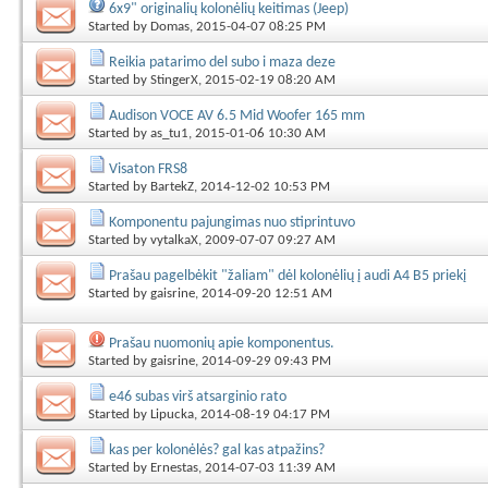
6x9" originalių kolonėlių keitimas (Jeep)
Started by
Domas
, 2015-04-07 08:25 PM
Reikia patarimo del subo i maza deze
Started by
StingerX
, 2015-02-19 08:20 AM
Audison VOCE AV 6.5 Mid Woofer 165 mm
Started by
as_tu1
, 2015-01-06 10:30 AM
Visaton FRS8
Started by
BartekZ
, 2014-12-02 10:53 PM
Komponentu pajungimas nuo stiprintuvo
Started by
vytalkaX
, 2009-07-07 09:27 AM
Prašau pagelbėkit "žaliam" dėl kolonėlių į audi A4 B5 priekį
Started by
gaisrine
, 2014-09-20 12:51 AM
Prašau nuomonių apie komponentus.
Started by
gaisrine
, 2014-09-29 09:43 PM
e46 subas virš atsarginio rato
Started by
Lipucka
, 2014-08-19 04:17 PM
kas per kolonėlės? gal kas atpažins?
Started by
Ernestas
, 2014-07-03 11:39 AM