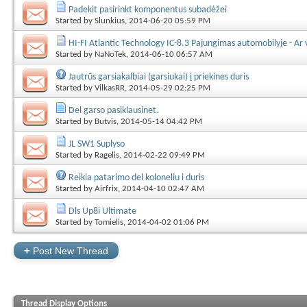
Padekit pasirinkt komponentus subadėžei
Started by
Slunkius
, 2014-06-20 05:59 PM
HI-FI Atlantic Technology IC-8.3 Pajungimas automobilyje - Ar 
Started by
NaNoTek
, 2014-06-10 06:57 AM
Jautrūs garsiakalbiai (garsiukai) į priekines duris
Started by
VilkasRR
, 2014-05-29 02:25 PM
Del garso pasiklausinet.
Started by
Butvis
, 2014-05-14 04:42 PM
JL SW1 Suplyso
Started by
Ragelis
, 2014-02-22 09:49 PM
Reikia patarimo del koloneliu i duris
Started by
Airfrix
, 2014-04-10 02:47 AM
Dls Up8i Ultimate
Started by
Tomielis
, 2014-04-02 01:06 PM
+
Post New Thread
Thread Display Options