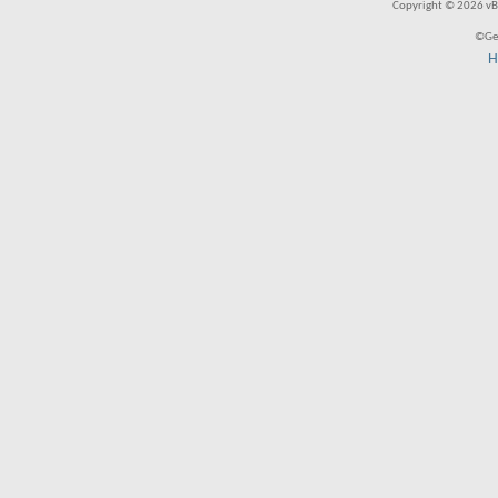
Copyright © 2026 vBul
©Ger
H