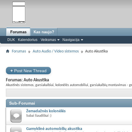
Forumas
Kas naujo?
DUK
Kalendorius
Veiksmas
Navigacija
Forumas
Auto Audio / Video sistemos
Auto Akustika
+
Post New Thread
Forumas:
Auto Akustika
Akustinės sistemos, garsiakalbiai, kolonėlės automobiliui, garsiakalbių montavimas - g
Sub-Forumai
Žemadažnės kolonėlės
Subai liaudiškai ;)
Gamyklinė automobilių akustika