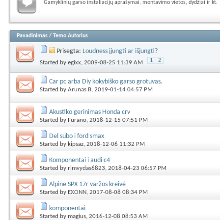
Gamyklinių garso instaliacijų aprašymai, montavimo vietos, dydžiai ir kt.
Pavadinimas
/
Temo Autorius
Prisegta:
Loudness įjungti ar išjungti?
1
2
Started by
egixx
, 2009-08-25 11:39 AM
Car pc arba Diy kokybiško garso grotuvas.
Started by
Arunas B
, 2019-01-14 04:57 PM
Akustiko gerinimas Honda crv
Started by
Furano
, 2018-12-15 07:51 PM
Del subo i ford smax
Started by
kipsaz
, 2018-12-06 11:32 PM
Komponentai i audi c4
Started by
rimvydas6823
, 2018-04-23 06:57 PM
Alpine SPX 17r varžos kreivė
Started by
EXONN
, 2017-08-08 08:34 PM
komponentai
Started by
magius
, 2016-12-08 08:53 AM