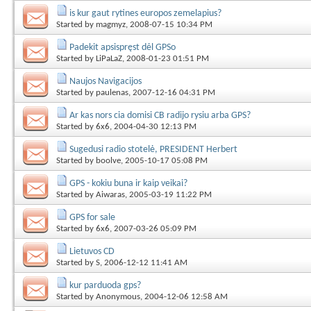
is kur gaut rytines europos zemelapius?
Started by
magmyz
, 2008-07-15 10:34 PM
Padekit apsispręst dėl GPSo
Started by
LiPaLaZ
, 2008-01-23 01:51 PM
Naujos Navigacijos
Started by
paulenas
, 2007-12-16 04:31 PM
Ar kas nors cia domisi CB radijo rysiu arba GPS?
Started by
6x6
, 2004-04-30 12:13 PM
Sugedusi radio stotelė, PRESIDENT Herbert
Started by
boolve
, 2005-10-17 05:08 PM
GPS - kokiu buna ir kaip veikai?
Started by
Aiwaras
, 2005-03-19 11:22 PM
GPS for sale
Started by
6x6
, 2007-03-26 05:09 PM
Lietuvos CD
Started by
S
, 2006-12-12 11:41 AM
kur parduoda gps?
Started by
Anonymous
, 2004-12-06 12:58 AM