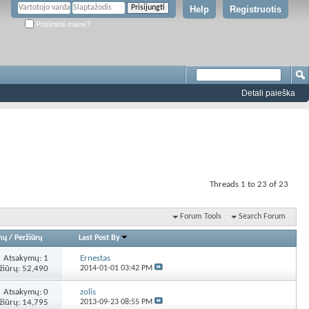
Help
Registruotis
Prisiminti mane?
Detali paieška
Threads 1 to 23 of 23
Forum Tools
Search Forum
mų
/
Peržiūrų
Last Post By
Atsakymų:
1
Ernestas
žiūrų: 52,490
2014-01-01
03:42 PM
Atsakymų:
0
zolis
žiūrų: 14,795
2013-09-23
08:55 PM