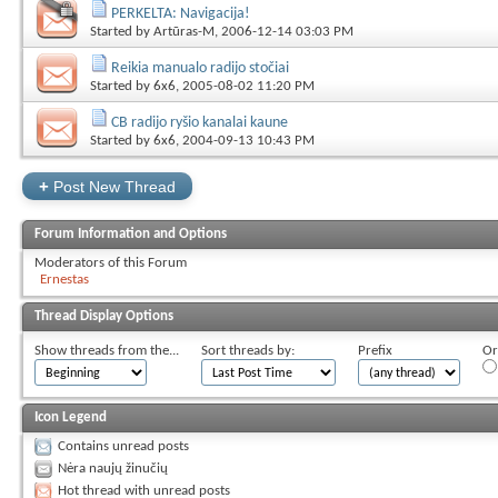
PERKELTA: Navigacija!
Started by
Artūras-M
, 2006-12-14 03:03 PM
Reikia manualo radijo stočiai
Started by
6x6
, 2005-08-02 11:20 PM
CB radijo ryšio kanalai kaune
Started by
6x6
, 2004-09-13 10:43 PM
+
Post New Thread
Forum Information and Options
Moderators of this Forum
Ernestas
Thread Display Options
Show threads from the...
Sort threads by:
Prefix
Or
Icon Legend
Contains unread posts
Nėra naujų žinučių
Hot thread with unread posts