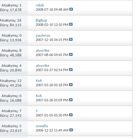
Atsakymų:
1
rebik
žiūrų: 17,678
2008-07-16
09:48 AM
Atsakymų:
26
BigBug
žiūrų: 84,115
2008-02-10
12:10 PM
Atsakymų:
0
paulenas
žiūrų: 13,926
2007-12-16
04:31 PM
Atsakymų:
8
atvortke
žiūrų: 48,588
2007-08-06
09:45 PM
Atsakymų:
4
atvortke
žiūrų: 20,890
2007-03-27
02:54 PM
Atsakymų:
12
6x6
žiūrų: 49,256
2007-03-26
05:16 PM
Atsakymų:
0
6x6
žiūrų: 16,088
2007-03-26
05:09 PM
Atsakymų:
7
S
žiūrų: 27,192
2007-01-05
05:20 PM
Atsakymų:
5
onealfa
žiūrų: 23,619
2006-12-22
11:49 AM