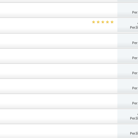
Per
Perž
Per
Per
Per
Per
Per
Perž
Perž