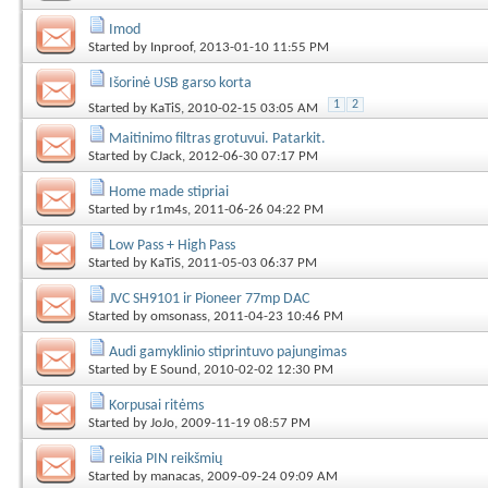
Imod
Started by
Inproof
, 2013-01-10 11:55 PM
Išorinė USB garso korta
1
2
Started by
KaTiS
, 2010-02-15 03:05 AM
Maitinimo filtras grotuvui. Patarkit.
Started by
CJack
, 2012-06-30 07:17 PM
Home made stipriai
Started by
r1m4s
, 2011-06-26 04:22 PM
Low Pass + High Pass
Started by
KaTiS
, 2011-05-03 06:37 PM
JVC SH9101 ir Pioneer 77mp DAC
Started by
omsonass
, 2011-04-23 10:46 PM
Audi gamyklinio stiprintuvo pajungimas
Started by
E Sound
, 2010-02-02 12:30 PM
Korpusai ritėms
Started by
JoJo
, 2009-11-19 08:57 PM
reikia PIN reikšmių
Started by
manacas
, 2009-09-24 09:09 AM