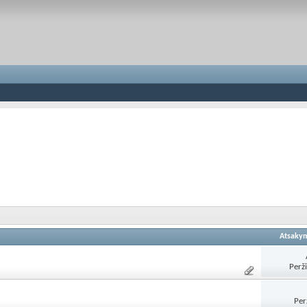
Atsaky
Perž
Per