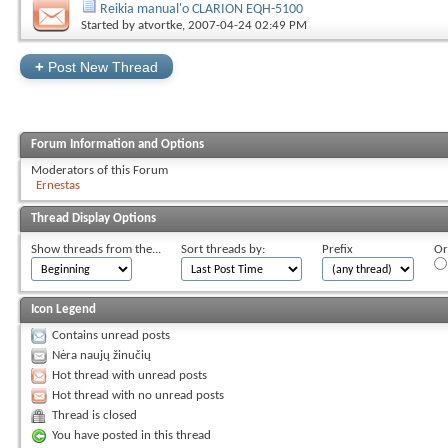
Reikia manual'o CLARION EQH-5100
Started by
atvortke
, 2007-04-24 02:49 PM
+
Post New Thread
Forum Information and Options
Moderators of this Forum
Ernestas
Thread Display Options
Show threads from the...
Sort threads by:
Prefix
Or
Icon Legend
Contains unread posts
Nėra naujų žinučių
Hot thread with unread posts
Hot thread with no unread posts
Thread is closed
You have posted in this thread