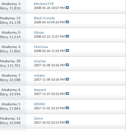
Atsakymų:
3
Kleckas1978
žiūrų: 71,810
2008-05-26
10:07 PM
Atsakymų:
13
Black Scorpio
žiūrų: 41,178
2008-04-14
09:24 PM
Atsakymų:
0
Edmas
žiūrų: 11,519
2008-02-22
11:07 PM
Atsakymų:
4
Mariozas
žiūrų: 17,802
2008-02-04
11:56 PM
Atsakymų:
28
Linartas
iūrų: 115,701
2007-12-08
10:26 PM
Atsakymų:
7
sobaka
žiūrų: 33,588
2007-11-08
10:36 PM
Atsakymų:
6
leopard
žiūrų: 19,994
2007-11-07
03:50 PM
Atsakymų:
5
DEIVISC
žiūrų: 17,663
2007-11-02
10:19 PM
Atsakymų:
12
Gincė
žiūrų: 33,968
2007-10-02
02:53 PM