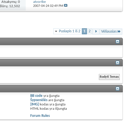
Atsakymų:
0
atvortke
žiūrų: 12,502
2007-04-24
02:49 PM
Puslapis 1 iš 2
1
2
Vėliausias
BB code
yra
Įjungta
Šypsenėlės
are
Įjungta
[IMG]
kodas yra
Įjungta
HTML kodas yra
Išjungta
Forum Rules