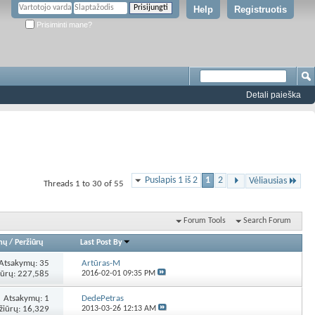
Help
Registruotis
Prisiminti mane?
Detali paieška
Puslapis 1 iš 2
1
2
Vėliausias
Threads 1 to 30 of 55
Forum Tools
Search Forum
mų
/
Peržiūrų
Last Post By
Atsakymų:
35
Artūras-M
iūrų: 227,585
2016-02-01
09:35 PM
Atsakymų:
1
DedePetras
žiūrų: 16,329
2013-03-26
12:13 AM