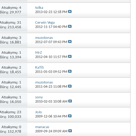
Atsakymų:
4
tolka
žiūrų: 29,977
2013-02-23
12:18 PM
Atsakymų:
31
Cerwin Vega
iūrų: 213,456
2012-11-17
04:40 PM
Atsakymų:
3
muzotonas
žiūrų: 16,881
2012-07-07
09:43 PM
Atsakymų:
1
MrZ
žiūrų: 13,394
2012-04-10
11:57 PM
Atsakymų:
2
KaTiS
žiūrų: 18,455
2011-05-03
09:52 PM
Atsakymų:
1
muzotonas
žiūrų: 12,445
2011-04-23
11:08 PM
Atsakymų:
1
sony
žiūrų: 16,050
2010-02-03
10:08 AM
Atsakymų:
23
JoJo
iūrų: 100,033
2009-12-06
10:44 PM
Atsakymų:
0
manacas
iūrų: 152,978
2009-09-24
09:09 AM