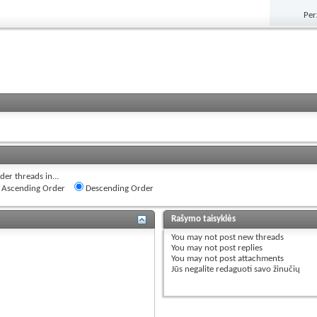
Per
der threads in...
Ascending Order
Descending Order
Rašymo taisyklės
You
may not
post new threads
You
may not
post replies
You
may not
post attachments
Jūs
negalite
redaguoti savo žinučių