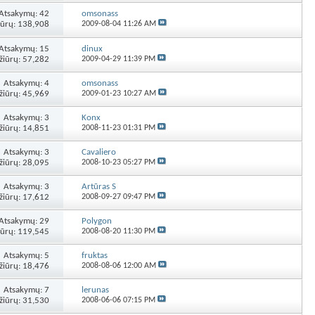
Atsakymų:
42
omsonass
iūrų: 138,908
2009-08-04
11:26 AM
Atsakymų:
15
dinux
žiūrų: 57,282
2009-04-29
11:39 PM
Atsakymų:
4
omsonass
žiūrų: 45,969
2009-01-23
10:27 AM
Atsakymų:
3
Konx
žiūrų: 14,851
2008-11-23
01:31 PM
Atsakymų:
3
Cavaliero
žiūrų: 28,095
2008-10-23
05:27 PM
Atsakymų:
3
Artūras S
žiūrų: 17,612
2008-09-27
09:47 PM
Atsakymų:
29
Polygon
iūrų: 119,545
2008-08-20
11:30 PM
Atsakymų:
5
fruktas
žiūrų: 18,476
2008-08-06
12:00 AM
Atsakymų:
7
lerunas
žiūrų: 31,530
2008-06-06
07:15 PM