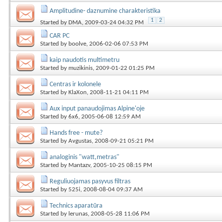
Amplitudine- daznumine charakteristika
1
2
Started by
DMA
, 2009-03-24 04:32 PM
CAR PC
Started by
boolve
, 2006-02-06 07:53 PM
kaip naudotis multimetru
Started by
muzikinis
, 2009-01-22 01:25 PM
Centras ir kolonele
Started by
KlaXon
, 2008-11-21 04:11 PM
Aux input panaudojimas Alpine'oje
Started by
6x6
, 2005-06-08 12:59 AM
Hands free - mute?
Started by
Avgustas
, 2008-09-21 05:21 PM
analoginis "watt,metras"
Started by
Mantazv
, 2005-10-25 08:15 PM
Reguliuojamas pasyvus filtras
Started by
525i
, 2008-08-04 09:37 AM
Technics aparatūra
Started by
lerunas
, 2008-05-28 11:06 PM