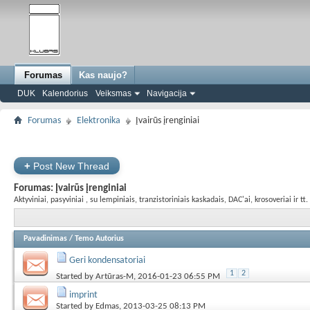
Forumas
Kas naujo?
DUK
Kalendorius
Veiksmas
Navigacija
Forumas
Elektronika
Įvairūs įrenginiai
+
Post New Thread
Forumas:
Įvairūs įrenginiai
Aktyviniai, pasyviniai , su lempiniais, tranzistoriniais kaskadais, DAC'ai, krosoveriai ir tt.
Pavadinimas
/
Temo Autorius
Geri kondensatoriai
1
2
Started by
Artūras-M
, 2016-01-23 06:55 PM
imprint
Started by
Edmas
, 2013-03-25 08:13 PM