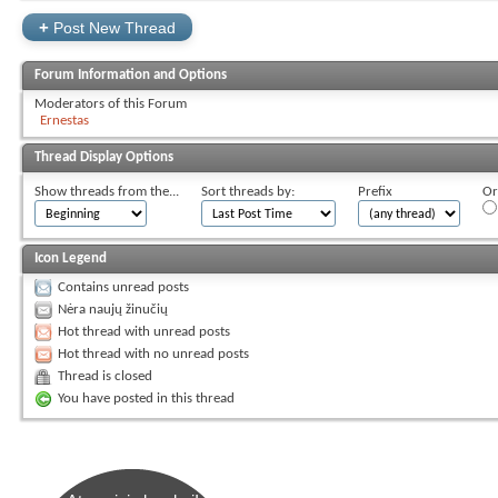
+
Post New Thread
Forum Information and Options
Moderators of this Forum
Ernestas
Thread Display Options
Show threads from the...
Sort threads by:
Prefix
Or
Icon Legend
Contains unread posts
Nėra naujų žinučių
Hot thread with unread posts
Hot thread with no unread posts
Thread is closed
You have posted in this thread