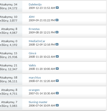
Atsakymų:
34
Dalelenijo
žiūrų: 24,172
2009-12-23
11:52 AM
Atsakymų:
10
JDM
ržiūrų: 3,877
2009-09-21
01:22 PM
Atsakymų:
8
Ernestas
ržiūrų: 4,067
2009-08-20
12:21 PM
Atsakymų:
0
MediaOnCar
ržiūrų: 4,192
2008-12-09
12:16 PM
Atsakymų:
15
Gincė
žiūrų: 25,936
2008-11-20
10:22 AM
Atsakymų:
21
Vaikis
žiūrų: 12,347
2008-11-20
10:00 AM
Atsakymų:
58
marchius
žiūrų: 36,111
2008-07-31
12:20 AM
Atsakymų:
8
orangen
ržiūrų: 4,751
2007-01-14
10:30 AM
Atsakymų:
7
tiuning master
ržiūrų: 5,065
2006-07-04
10:09 AM