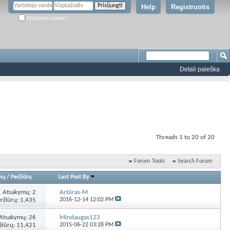
Help
Registruotis
Prisiminti mane?
Detali paieška
Threads 1 to 20 of 20
Forum Tools
Search Forum
mų
/
Peržiūrų
Last Post By
Atsakymų:
2
Artūras-M
ržiūrų: 1,435
2016-12-14
12:02 PM
Atsakymų:
26
Mindaugas123
žiūrų: 11,421
2015-06-22
03:28 PM