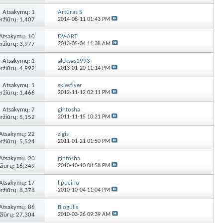
Atsakymų:
1
Artūras S
ržiūrų: 1,407
2014-08-11
01:43 PM
Atsakymų:
10
DV-ART
ržiūrų: 3,977
2013-05-04
11:38 AM
Atsakymų:
1
aleksas1993
ržiūrų: 4,992
2013-01-20
11:14 PM
Atsakymų:
1
skiesflyer
ržiūrų: 1,466
2012-11-12
02:11 PM
Atsakymų:
7
gintosha
ržiūrų: 5,152
2011-11-15
10:21 PM
Atsakymų:
22
zigis
ržiūrų: 5,524
2011-01-21
01:50 PM
Atsakymų:
20
gintosha
žiūrų: 16,349
2010-10-10
08:58 PM
Atsakymų:
17
lipocino
ržiūrų: 8,378
2010-10-04
11:04 PM
Atsakymų:
86
Blogulis
žiūrų: 27,304
2010-03-26
09:39 AM