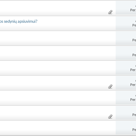
Per
s sedynių apsiuvimui?
Pe
Pe
Pe
Per
Per
Per
Pe
Pe