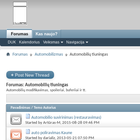
Forumas
Kas naujo?
DUK
Kalendorius
Veiksmas
Navigacija
Forumas
Automobilizmas
Automobilių tiuningas
+
Post New Thread
Forumas:
Automobilių tiuningas
Automobilių modifikavimas, spoileriai, buferiiai ir tt.
Pavadinimas
/
Temo Autorius
Automobilio suvirinimas (restauravimas)
Started by
Artūras-M
, 2015-08-28 09:46 PM
auto poliravimas Kaune
Started by
darializ
, 2013-05-21 07:50 PM