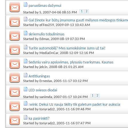
paruošimas dažymui
1
2
Started by
S
, 2007-04-06 08:55 PM
Gal žinote kur būtų įmanoma gauti mėlynos medzegos tinkamo
Started by
eFFex259
, 2009-09-13 10:43 AM
skriemulio tobulinimas
Started by
Edmas
, 2009-08-19 07:33 PM
Turite automobilį? Mes sumokėsime Jums už tai!
Started by
MediaOnCar
, 2008-12-09 12:16 PM
Sedyniu vairu apsiuvimas, plysusiu tvarkymas. Kaunas
Started by
jelcin
, 2008-08-25 01:25 AM
Antitiuningas
Started by
Ernestas
, 2005-11-17 03:12 PM
LED sviesos diodai
1
2
Started by
sanimda
, 2007-01-17 10:24 PM
:wink: Dekui Uz nauja Skilty tik galetum padet kur aukscia
Started by
tonyradz2
, 2005-11-16 09:46 PM
ka pasirinkti?
Started by
tonyradz2
, 2005-11-16 07:47 PM