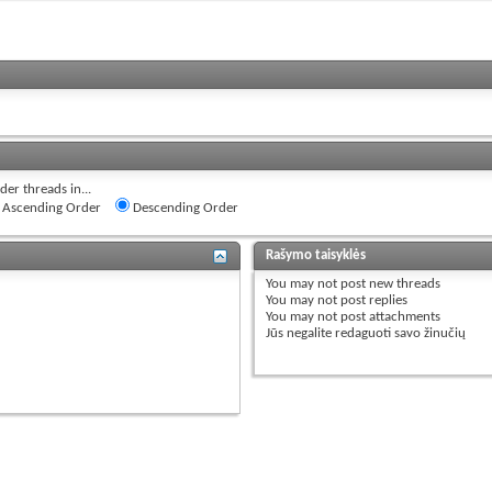
der threads in...
Ascending Order
Descending Order
Rašymo taisyklės
You
may not
post new threads
You
may not
post replies
You
may not
post attachments
Jūs
negalite
redaguoti savo žinučių