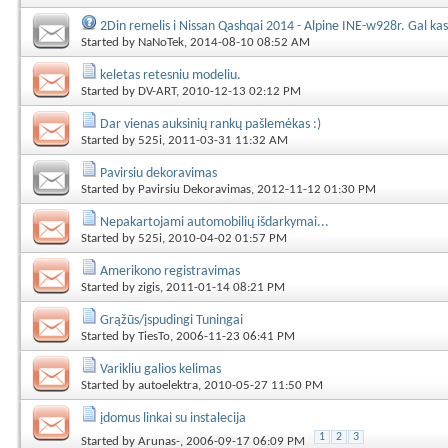
2Din remelis i Nissan Qashqai 2014 - Alpine INE-w928r. Gal ka
Started by
NaNoTek
, 2014-08-10 08:52 AM
keletas retesniu modeliu.
Started by
DV-ART
, 2010-12-13 02:12 PM
Dar vienas auksinių rankų pašlemėkas :)
Started by
525i
, 2011-03-31 11:32 AM
Pavirsiu dekoravimas
Started by
Pavirsiu Dekoravimas
, 2012-11-12 01:30 PM
Nepakartojami automobilių išdarkymai...
Started by
525i
, 2010-04-02 01:57 PM
Amerikono registravimas
Started by
zigis
, 2011-01-14 08:21 PM
Grąžūs/įspudingi Tuningai
Started by
TiesTo
, 2006-11-23 06:41 PM
Varikliu galios kelimas
Started by
autoelektra
, 2010-05-27 11:50 PM
įdomus linkai su instalecija
1
2
3
Started by
Arunas-
, 2006-09-17 06:09 PM