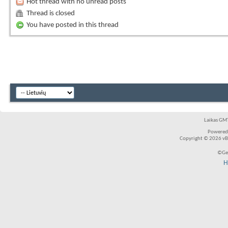
Hot thread with no unread posts
Thread is closed
You have posted in this thread
Laikas GMT
Powered
Copyright © 2026 vBul
©Ger
H