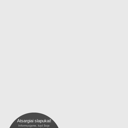
Atsargiai slapukai!
Informuojame, kad šioje