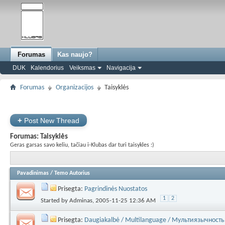
Forumas
Kas naujo?
DUK
Kalendorius
Veiksmas
Navigacija
Forumas
Organizacijos
Taisyklės
+
Post New Thread
Forumas:
Taisyklės
Geras garsas savo keliu, tačiau i-Klubas dar turi taisykles :)
Pavadinimas
/
Temo Autorius
Prisegta:
Pagrindinės Nuostatos
1
2
Started by
Adminas
, 2005-11-25 12:36 AM
Prisegta:
Daugiakalbė / Multilanguage / Мультиязычность