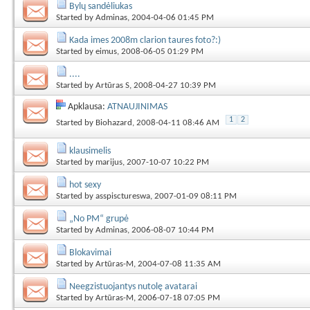
Bylų sandėliukas
Started by
Adminas
, 2004-04-06 01:45 PM
Kada imes 2008m clarion taures foto?:)
Started by
eimus
, 2008-06-05 01:29 PM
....
Started by
Artūras S
, 2008-04-27 10:39 PM
Apklausa:
ATNAUJINIMAS
1
2
Started by
Biohazard
, 2008-04-11 08:46 AM
klausimelis
Started by
marijus
, 2007-10-07 10:22 PM
hot sexy
Started by
asspisctureswa
, 2007-01-09 08:11 PM
„No PM“ grupė
Started by
Adminas
, 2006-08-07 10:44 PM
Blokavimai
Started by
Artūras-M
, 2004-07-08 11:35 AM
Neegzistuojantys nutolę avatarai
Started by
Artūras-M
, 2006-07-18 07:05 PM