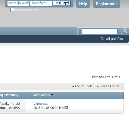
Help
Registruotis
Prisiminti mane?
Detali paieška
Threads 1 to 1 of 1
Forum Tools
Search Forum
mų
/
Peržiūrų
Last Post By
Atsakymų:
22
Vilmantas
žiūrų: 83,899
2015-01-05
06:02 PM