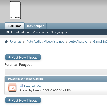
Forumas
Kas naujo?
DUK
Kalendorius
Veiksmas
Navigacija
Forumas
Auto Audio / Video sistemos
Auto Akustika
Gamyklinė
+
Post New Thread
Forumas:
Peugeot
Pavadinimas
/
Temo Autorius
Peugout 406
Started by
Faenor
, 2009-03-06 04:47 PM
+
Post New Thread