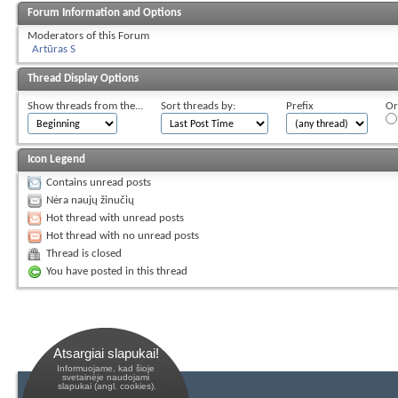
Forum Information and Options
Moderators of this Forum
Artūras S
Thread Display Options
Show threads from the...
Sort threads by:
Prefix
Or
Icon Legend
Contains unread posts
Nėra naujų žinučių
Hot thread with unread posts
Hot thread with no unread posts
Thread is closed
You have posted in this thread
Atsargiai slapukai!
Informuojame, kad šioje
 svetainėje naudojami 
 slapukai (angl. cookies).