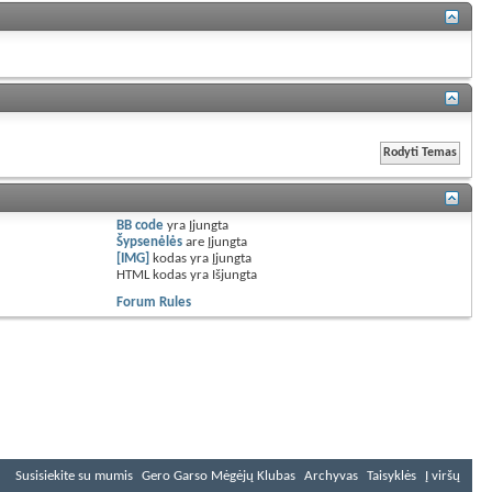
BB code
yra
Įjungta
Šypsenėlės
are
Įjungta
[IMG]
kodas yra
Įjungta
HTML kodas yra
Išjungta
Forum Rules
Susisiekite su mumis
Gero Garso Mėgėjų Klubas
Archyvas
Taisyklės
Į viršų