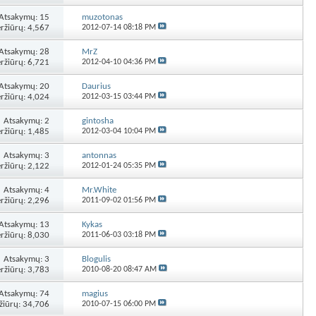
Atsakymų:
15
muzotonas
ržiūrų: 4,567
2012-07-14
08:18 PM
Atsakymų:
28
MrZ
ržiūrų: 6,721
2012-04-10
04:36 PM
Atsakymų:
20
Daurius
ržiūrų: 4,024
2012-03-15
03:44 PM
Atsakymų:
2
gintosha
ržiūrų: 1,485
2012-03-04
10:04 PM
Atsakymų:
3
antonnas
ržiūrų: 2,122
2012-01-24
05:35 PM
Atsakymų:
4
Mr.White
ržiūrų: 2,296
2011-09-02
01:56 PM
Atsakymų:
13
Kykas
ržiūrų: 8,030
2011-06-03
03:18 PM
Atsakymų:
3
Blogulis
ržiūrų: 3,783
2010-08-20
08:47 AM
Atsakymų:
74
magius
žiūrų: 34,706
2010-07-15
06:00 PM