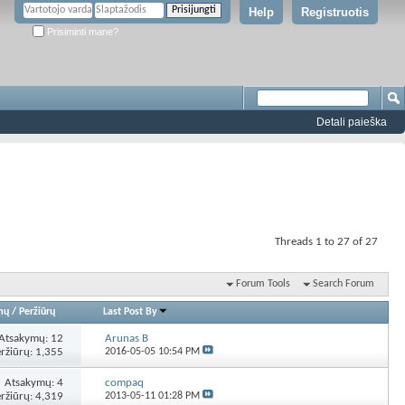
Help
Registruotis
Prisiminti mane?
Detali paieška
Threads 1 to 27 of 27
Forum Tools
Search Forum
mų
/
Peržiūrų
Last Post By
Atsakymų:
12
Arunas B
ržiūrų: 1,355
2016-05-05
10:54 PM
Atsakymų:
4
compaq
ržiūrų: 4,319
2013-05-11
01:28 PM