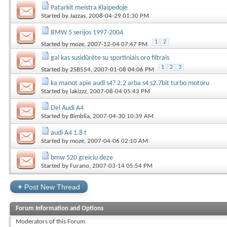
Patarkit meistra Klaipedoje
Started by
Jazzas
, 2008-04-29 01:30 PM
BMW 5 serijos 1997-2004
1
2
Started by
moze
, 2007-12-04 07:47 PM
gal kas susidūrėte su sportiniais oro filtrais
1
2
3
Started by
2SB554
, 2007-01-08 04:06 PM
ka manot apie audi s4? 2.2 arba s4 s2.7bit turbo motoru
Started by
lakizzz
, 2007-08-04 05:43 PM
Del Audi A4
Started by
Bimblia
, 2007-04-30 10:39 AM
audi A4 1.8 t
Started by
moze
, 2007-04-06 02:10 AM
bmw 520 greiciu deze
Started by
Furano
, 2007-03-14 05:54 PM
+
Post New Thread
Forum Information and Options
Moderators of this Forum