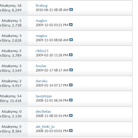
Atsakymų:
16
firebug
ržiūrų: 6,299
2010-06-21
08:38 AM
Atsakymų:
5
magius
ržiūrų: 2,738
2009-12-02
03:21 PM
Atsakymų:
3
magius
ržiūrų: 2,626
2009-11-03
08:06 AM
Atsakymų:
5
riklys21
ržiūrų: 3,789
2009-02-20
11:26 PM
Atsakymų:
2
Soulas
ržiūrų: 3,549
2009-02-17
08:17 AM
Atsakymų:
2
daruku
ržiūrų: 4,957
2009-01-14
07:17 PM
Atsakymų:
54
lauzytojas
žiūrų: 15,416
2008-12-01
06:34 PM
Atsakymų:
0
decibelas
ržiūrų: 2,130
2008-11-08
05:54 PM
Atsakymų:
5
ale_biski_jo
ržiūrų: 8,364
2008-10-03
03:01 PM