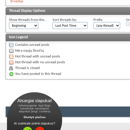
Ernestas
Thread Display Options
Show threads from the...
Sort threads by:
Prefix
Or
Icon Legend
Contains unread posts
Nėra naujų žinučių
Hot thread with unread posts
Hot thread with no unread posts
Thread is closed
You have posted in this thread
Atsargiai slapukai!
Informuojame, kad šioje
 svetainėje naudojami 
 slapukai (angl. cookies).
Skaityti plačiau
Ar sutinkate priimti slapukus?