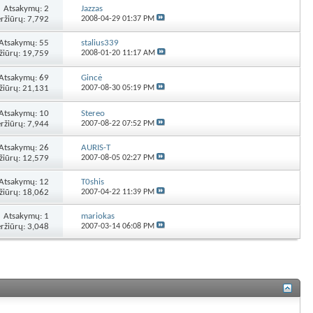
Atsakymų:
2
Jazzas
ržiūrų: 7,792
2008-04-29
01:37 PM
Atsakymų:
55
stalius339
žiūrų: 19,759
2008-01-20
11:17 AM
Atsakymų:
69
Gincė
žiūrų: 21,131
2007-08-30
05:19 PM
Atsakymų:
10
Stereo
ržiūrų: 7,944
2007-08-22
07:52 PM
Atsakymų:
26
AURIS-T
žiūrų: 12,579
2007-08-05
02:27 PM
Atsakymų:
12
T0shis
žiūrų: 18,062
2007-04-22
11:39 PM
Atsakymų:
1
mariokas
ržiūrų: 3,048
2007-03-14
06:08 PM