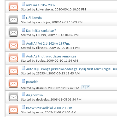
audi a4 132kw 2002
Started by
kulverstukas
, 2010-05-10 10:03 PM
Dėl liamda
Started by
vartotojas
, 2009-12-01 10:09 PM
Kas keičia sankabas?
Started by
EXONN
, 2009-10-13 04:06 PM
Audi A4 V6 2.8 142kw 1997m.
Started by
riklys21
, 2009-02-20 01:54 PM
Audi A2 triptronic dezes remontas
Started by
Soulas
, 2009-02-10 11:24 AM
Auto duju iranga juridiniai dėdės gal ryšių turit reiktu pigiau n
Started by
2SB554
, 2007-05-23 11:45 AM
patarkit
1
2
Started by
dainelis
, 2008-02-12 09:42 PM
diagnostika
Started by
decibelas
, 2008-11-08 05:54 PM
BMW 520 varikliai 2000-2003m
Started by
moze
, 2007-11-09 01:06 AM