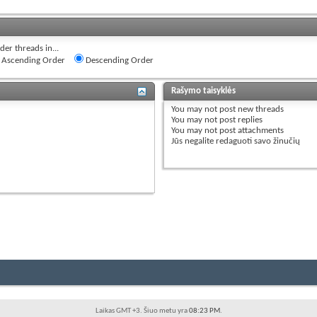
der threads in...
Ascending Order
Descending Order
Rašymo taisyklės
You
may not
post new threads
You
may not
post replies
You
may not
post attachments
Jūs
negalite
redaguoti savo žinučių
Laikas GMT +3. Šiuo metu yra
08:23 PM
.