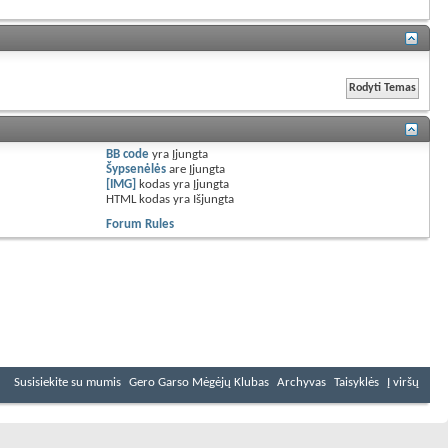
BB code
yra
Įjungta
Šypsenėlės
are
Įjungta
[IMG]
kodas yra
Įjungta
HTML kodas yra
Išjungta
Forum Rules
Susisiekite su mumis
Gero Garso Mėgėjų Klubas
Archyvas
Taisyklės
Į viršų