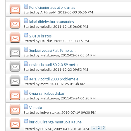
Kondicionieriaus užpildymas
Started by
Artūras-M
, 2012-05-03 06:56 PM
labai dideles kuro sanaudos
Started by
valodia
, 2011-12-15 06:08 PM
2.0TDI kratosi
Started by
Daurius
, 2012-03-11 03:16 PM
Sunkiai vedasi Fiat Tempra...
Started by
MetaLLiovas
, 2012-02-09 05:34 PM
nesikuria audi 80 2.0 89 metu
Started by
valodia
, 2011-12-23 09:53 PM
a4 1.9 pd tdi 2003 problemele
Started by
moze
, 2011-07-25 01:38 AM
Cypia sankabos diskas!
Started by
MetaLLiovas
, 2011-05-24 06:28 PM
Vilmota
Started by
kulverstukas
, 2010-07-19 09:30 PM
kur duju iranga montuoja Kaune
1
2
3
Started by
DEIVISC
, 2009-04-09 10:40 AM