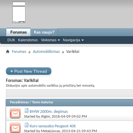
Forumas
Kas naujo?
DUK
Kalendorius
Veiksmas
Navigacija
Forumas
Automobilizmas
Varikliai
+
Post New Thread
Forumas:
Varikliai
Diskusijos apie automobilio variklius jų priežiūrą bei remontą
Pavadinimas
/
Temo Autorius
BMW 2000m. degimas
Started by
Algim
, 2016-04-09 09:02 PM
Kuro sanaudos Peugeot 406
Started by
MetaLLiovas
, 2013-04-21 09:43 PM