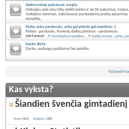
Elektroniniai aukcionai, turgūs
Diskusijos apie visų rūšių elektroninius ir ne tik aukcionus, turgus
mokėjimo sistemas, aukcionuose parduodamų prekių aptarimas i
tematika.
Perku arba parduodu, arba gal pirksiu gal nepirksiu ;)
Pirksiu - parduosiu. Pavienių daiktų pirkimas - pardavimas.
Sub-Forumai:
Nusiskudimai/padėkos
Radijo lempos - perku, p
Darbo Birža
Darbo, paslaugų pasiūlymai bei paieška.
Pažymėti For
Kas vyksta?
Šiandien švenčia gimtadienį
Tomy
(45)
stulpinc
(38)