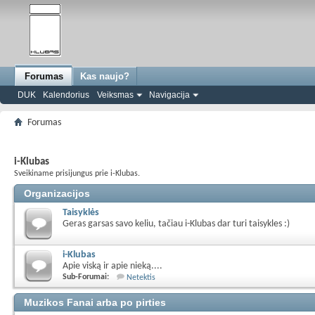
Forumas
Kas naujo?
DUK
Kalendorius
Veiksmas
Navigacija
Forumas
i-Klubas
Sveikiname prisijungus prie i-Klubas.
Organizacijos
Taisyklės
Geras garsas savo keliu, tačiau i-Klubas dar turi taisykles :)
i-Klubas
Apie viską ir apie nieką....
Sub-Forumai:
Netektis
Muzikos Fanai arba po pirties