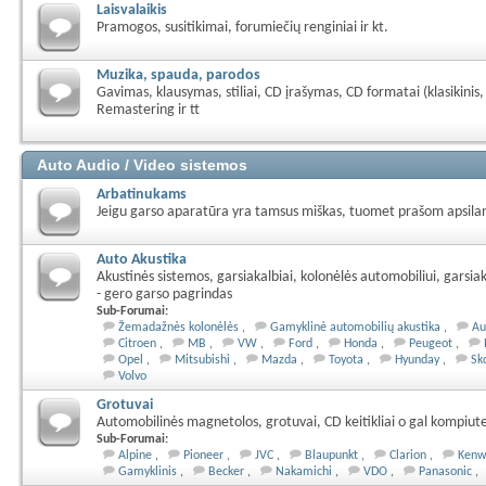
Laisvalaikis
Pramogos, susitikimai, forumiečių renginiai ir kt.
Muzika, spauda, parodos
Gavimas, klausymas, stiliai, CD įrašymas, CD formatai (klasikinis,
Remastering ir tt
Auto Audio / Video sistemos
Arbatinukams
Jeigu garso aparatūra yra tamsus miškas, tuomet prašom apsilank
Auto Akustika
Akustinės sistemos, garsiakalbiai, kolonėlės automobiliui, garsi
- gero garso pagrindas
Sub-Forumai:
Žemadažnės kolonėlės
Gamyklinė automobilių akustika
Au
Citroen
MB
VW
Ford
Honda
Peugeot
Opel
Mitsubishi
Mazda
Toyota
Hyunday
Sk
Volvo
Grotuvai
Automobilinės magnetolos, grotuvai, CD keitikliai o gal kompiut
Sub-Forumai:
Alpine
Pioneer
JVC
Blaupunkt
Clarion
Kenw
Gamyklinis
Becker
Nakamichi
VDO
Panasonic