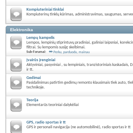
Kompiuteriniai tinklai
Kompiuterinų tinklų kūrimas, administravimas, saugumas, server
Elektronika
Lempų kampelis
Lempos, lempinių stiprintuvų pradiniai, galiniai laipsniai, korekcin
filtrai. Su lempomis susiję skelbimai.
Sub-Forumai:
Perku, parduodu, mainau
Įvairūs įrenginiai
Aktyviniai, pasyviniai , su lempiniais, tranzistoriniais kaskadais, 
ir tt.
Gedimai
Pasidalinimas patirtim gedimų remonto klausimais tiek auto, tiek 
technikoje.
Teorija
Elementarūs teoriniai dalykėliai
GPS, radio sportas ir tt
GPS ir personali navigacija (ne automobilinė), radio sportas ir tt