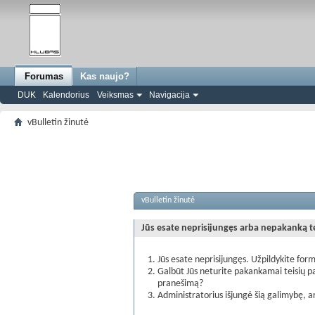
Forumas
Kas naujo?
DUK
Kalendorius
Veiksmas
Navigacija
vBulletin žinutė
vBulletin žinutė
Jūs esate neprisijungęs arba nepakanką teis
Jūs esate neprisijungęs. Užpildykite form
Galbūt Jūs neturite pakankamai teisių pa
pranešimą?
Administratorius išjungė šią galimybę, a