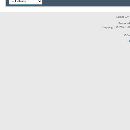
Laikas GMT
Powered
Copyright © 2026 vBul
©Ger
H