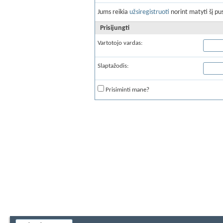
Jums reikia
užsiregistruoti
norint matyti šį pus
Prisijungti
Vartotojo vardas:
Slaptažodis:
Prisiminti mane?