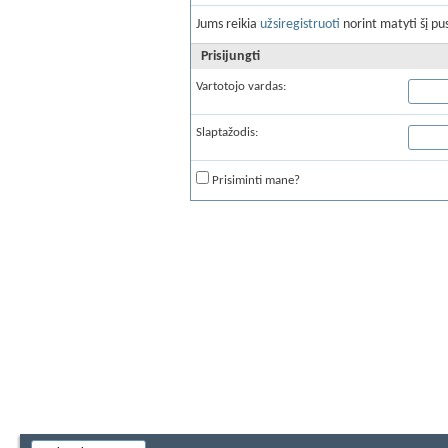
Jums reikia
užsiregistruoti
norint matyti šį pus
Prisijungti
Vartotojo vardas:
Slaptažodis:
Prisiminti mane?