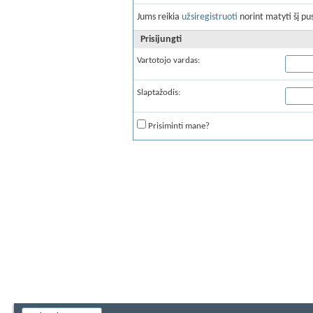
Jums reikia
užsiregistruoti
norint matyti šį pus
Prisijungti
Vartotojo vardas:
Slaptažodis:
Prisiminti mane?