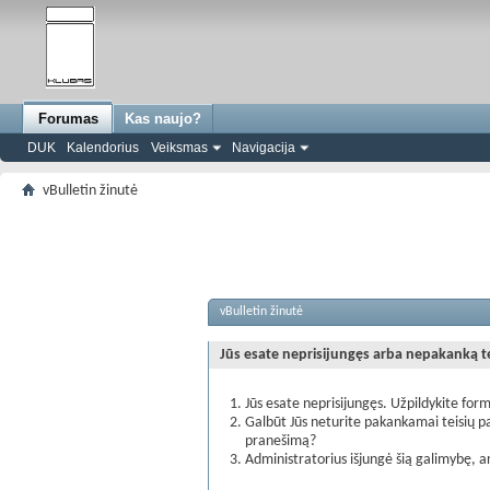
Forumas
Kas naujo?
DUK
Kalendorius
Veiksmas
Navigacija
vBulletin žinutė
vBulletin žinutė
Jūs esate neprisijungęs arba nepakanką teis
Jūs esate neprisijungęs. Užpildykite form
Galbūt Jūs neturite pakankamai teisių pa
pranešimą?
Administratorius išjungė šią galimybę, a