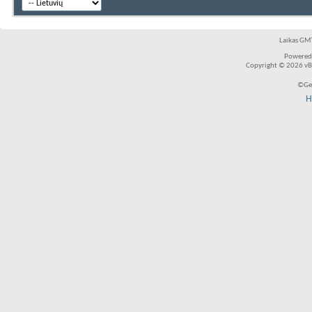
Laikas GMT
Powered
Copyright © 2026 vBul
©Ger
H