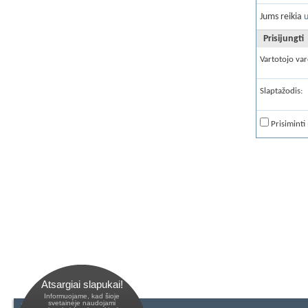
Jums reikia
u
Prisijungti
Vartotojo var
Slaptažodis:
Prisiminti
Atsargiai slapukai!
Informuojame, kad šioje
 svetainėje naudojami 