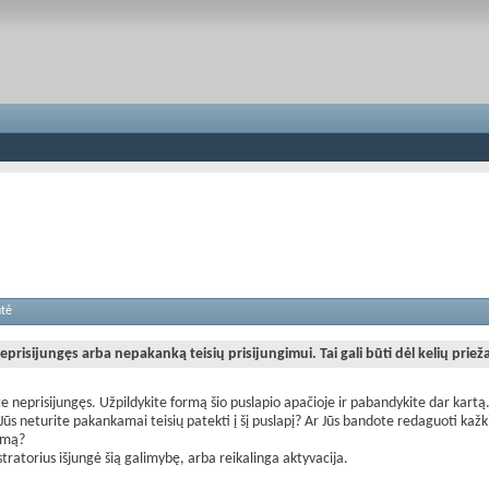
utė
eprisijungęs arba nepakanką teisių prisijungimui. Tai gali būti dėl kelių priež
te neprisijungęs. Užpildykite formą šio puslapio apačioje ir pabandykite dar kartą
Jūs neturite pakankamai teisių patekti į šį puslapį? Ar Jūs bandote redaguoti kažk
imą?
tratorius išjungė šią galimybę, arba reikalinga aktyvacija.