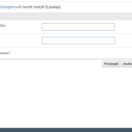
žsiregistruoti
norint matyti šį puslapį.
das:
 mane?