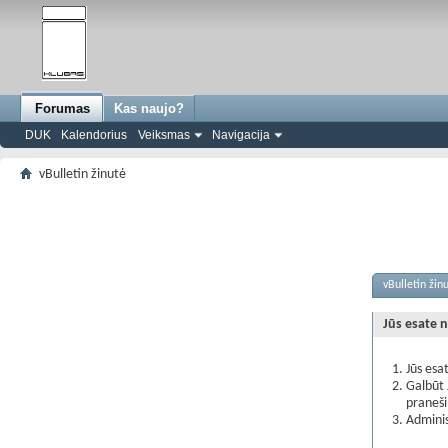
Forumas
Kas naujo?
DUK
Kalendorius
Veiksmas
Navigacija
vBulletin žinutė
vBulletin žin
Jūs esate n
Jūs esa
Galbūt 
praneš
Adminis