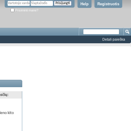
Help
Registruotis
Prisiminti mane?
Detali paieška
asčių:
.
ieno kito