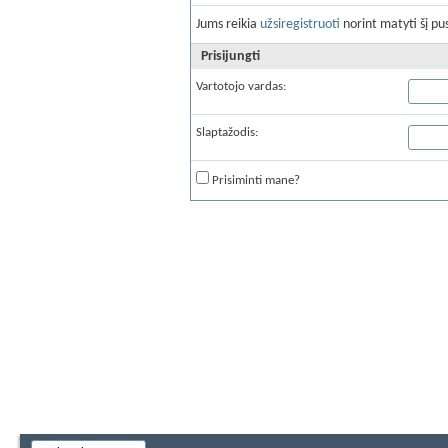
Jums reikia
užsiregistruoti
norint matyti šį pus
Prisijungti
Vartotojo vardas:
Slaptažodis:
Prisiminti mane?