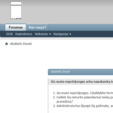
Forumas
Kas naujo?
DUK
Kalendorius
Veiksmas
Navigacija
vBulletin žinutė
vBulletin žinutė
Jūs esate neprisijungęs arba nepakanką teis
Jūs esate neprisijungęs. Užpildykite form
Galbūt Jūs neturite pakankamai teisių pa
pranešimą?
Administratorius išjungė šią galimybę, a