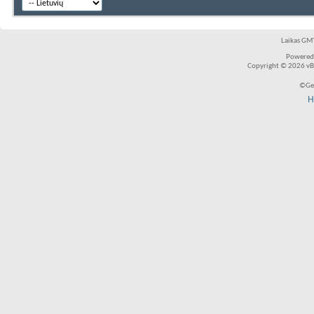
Laikas GMT
Powered
Copyright © 2026 vBul
©Ger
H