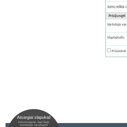
Jums reikia
u
Prisijungti
Vartotojo var
Slaptažodis:
Prisiminti
Atsargiai slapukai!
Informuojame, kad šioje
 svetainėje naudojami 