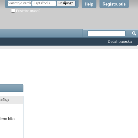
Help
Registruotis
Prisiminti mane?
Detali paieška
asčių:
.
ieno kito