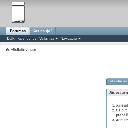
Forumas
Kas naujo?
DUK
Kalendorius
Veiksmas
Navigacija
vBulletin žinutė
vBulletin žin
Jūs esate n
Jūs esa
Galbūt 
praneš
Adminis