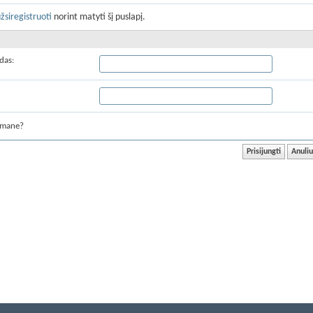
žsiregistruoti
norint matyti šį puslapį.
das:
 mane?