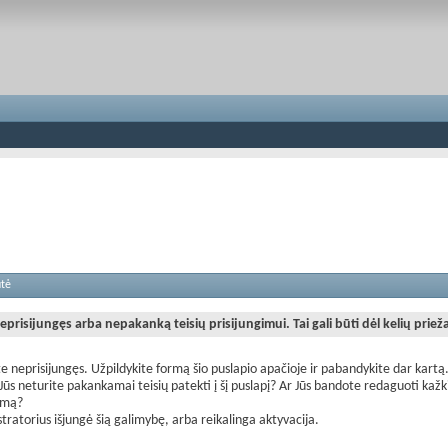
utė
eprisijungęs arba nepakanką teisių prisijungimui. Tai gali būti dėl kelių priež
te neprisijungęs. Užpildykite formą šio puslapio apačioje ir pabandykite dar kartą
Jūs neturite pakankamai teisių patekti į šį puslapį? Ar Jūs bandote redaguoti kažk
imą?
tratorius išjungė šią galimybę, arba reikalinga aktyvacija.