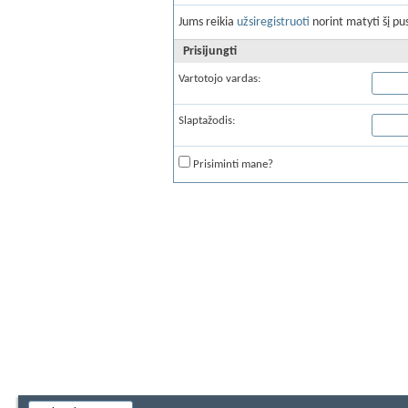
Jums reikia
užsiregistruoti
norint matyti šį pus
Prisijungti
Vartotojo vardas:
Slaptažodis:
Prisiminti mane?