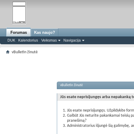
Forumas
Kas naujo?
DUK
Kalendorius
Veiksmas
Navigacija
vBulletin žinutė
vBulletin žinutė
Jūs esate neprisijungęs arba nepakanką teis
Jūs esate neprisijungęs. Užpildykite form
Galbūt Jūs neturite pakankamai teisių pa
pranešimą?
Administratorius išjungė šią galimybę, a