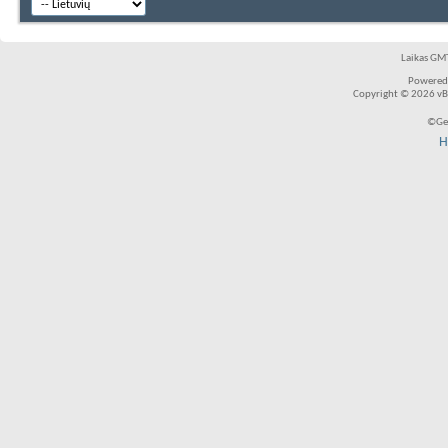
Laikas GMT
Powered
Copyright © 2026 vBul
©Ger
H