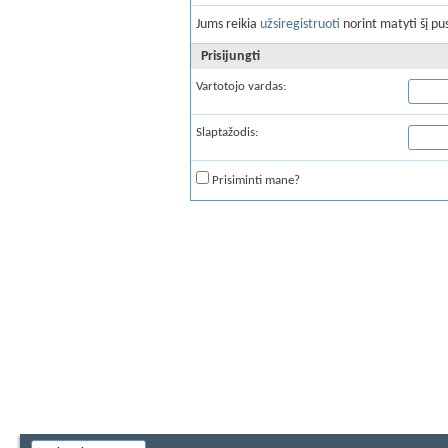
Jums reikia
užsiregistruoti
norint matyti šį pus
Prisijungti
Vartotojo vardas:
Slaptažodis:
Prisiminti mane?