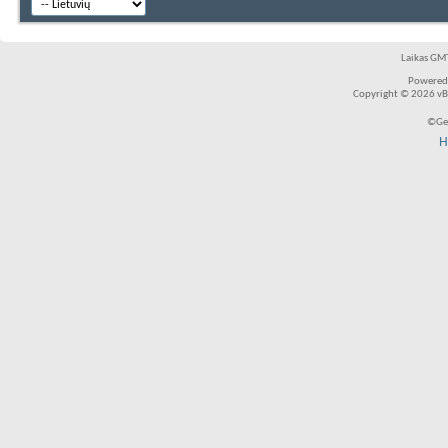
Laikas GMT
Powered
Copyright © 2026 vBul
©Ger
H