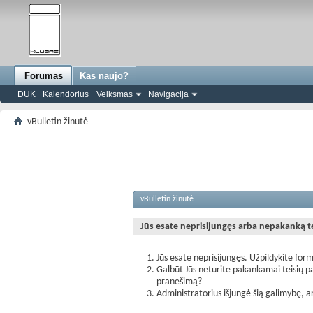
Forumas
Kas naujo?
DUK
Kalendorius
Veiksmas
Navigacija
vBulletin žinutė
vBulletin žinutė
Jūs esate neprisijungęs arba nepakanką teis
Jūs esate neprisijungęs. Užpildykite form
Galbūt Jūs neturite pakankamai teisių pa
pranešimą?
Administratorius išjungė šią galimybę, a