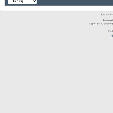
Laikas GMT
Powered
Copyright © 2026 vBul
©Ger
H