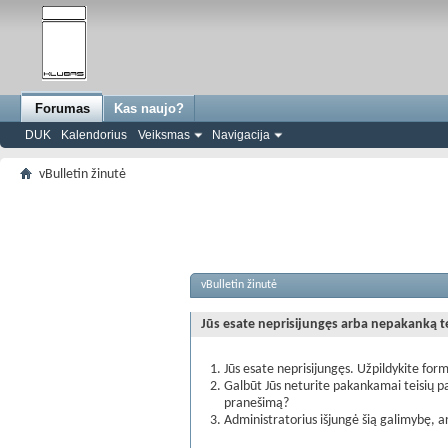
Forumas
Kas naujo?
DUK
Kalendorius
Veiksmas
Navigacija
vBulletin žinutė
vBulletin žinutė
Jūs esate neprisijungęs arba nepakanką teis
Jūs esate neprisijungęs. Užpildykite form
Galbūt Jūs neturite pakankamai teisių pa
pranešimą?
Administratorius išjungė šią galimybę, a