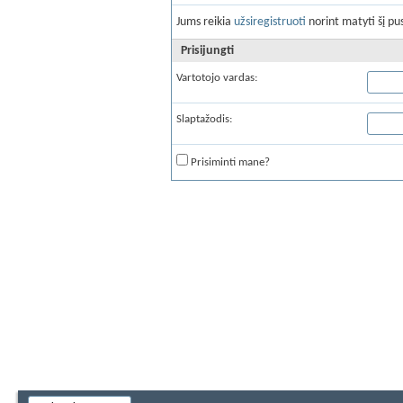
Jums reikia
užsiregistruoti
norint matyti šį pus
Prisijungti
Vartotojo vardas:
Slaptažodis:
Prisiminti mane?