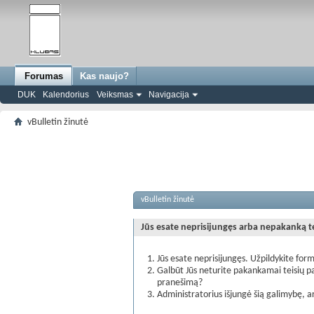
Forumas
Kas naujo?
DUK
Kalendorius
Veiksmas
Navigacija
vBulletin žinutė
vBulletin žinutė
Jūs esate neprisijungęs arba nepakanką teis
Jūs esate neprisijungęs. Užpildykite form
Galbūt Jūs neturite pakankamai teisių pa
pranešimą?
Administratorius išjungė šią galimybę, a