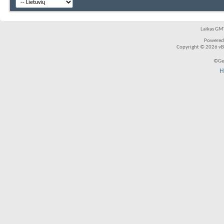
Laikas GMT
Powered
Copyright © 2026 vBul
©Ger
H