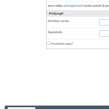
Jums reikia
užsiregistruoti
norint matyti šį pus
Prisijungti
Vartotojo vardas:
Slaptažodis:
Prisiminti mane?