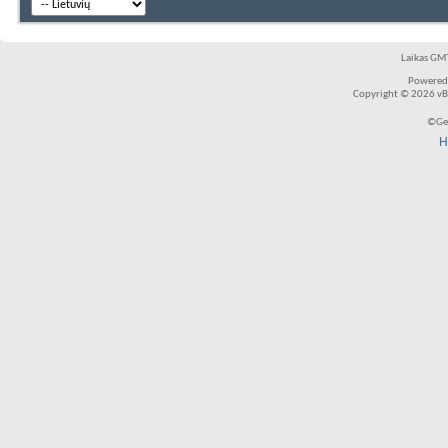
Laikas GMT
Powered
Copyright © 2026 vBul
©Ger
H