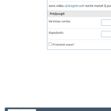
Jums reikia
užsiregistruoti
norint matyti šį pus
Prisijungti
Vartotojo vardas:
Slaptažodis:
Prisiminti mane?