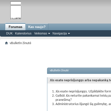
Forumas
Kas naujo?
DUK
Kalendorius
Veiksmas
Navigacija
vBulletin žinutė
vBulletin žinutė
Jūs esate neprisijungęs arba nepakanką teis
Jūs esate neprisijungęs. Užpildykite form
Galbūt Jūs neturite pakankamai teisių pa
pranešimą?
Administratorius išjungė šią galimybę, a