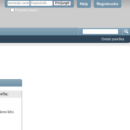
Help
Registruotis
Prisiminti mane?
Detali paieška
asčių:
.
ieno kito