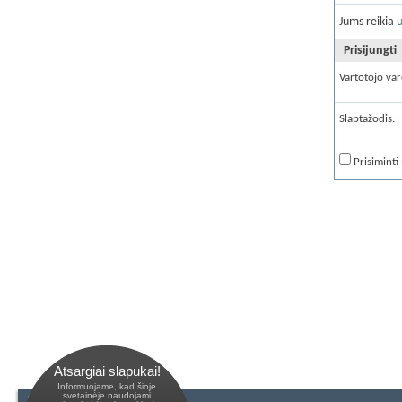
Jums reikia
u
Prisijungti
Vartotojo var
Slaptažodis:
Prisiminti
Atsargiai slapukai!
Informuojame, kad šioje
 svetainėje naudojami 