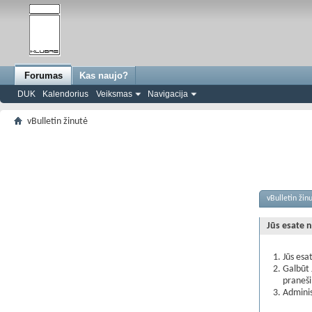
Forumas
Kas naujo?
DUK
Kalendorius
Veiksmas
Navigacija
vBulletin žinutė
vBulletin žin
Jūs esate n
Jūs esa
Galbūt 
praneš
Adminis