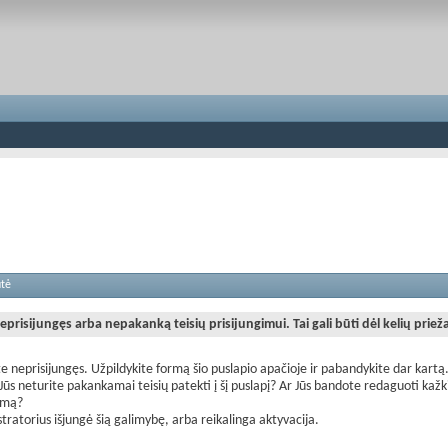
utė
eprisijungęs arba nepakanką teisių prisijungimui. Tai gali būti dėl kelių priež
te neprisijungęs. Užpildykite formą šio puslapio apačioje ir pabandykite dar kartą
Jūs neturite pakankamai teisių patekti į šį puslapį? Ar Jūs bandote redaguoti kažk
imą?
tratorius išjungė šią galimybę, arba reikalinga aktyvacija.