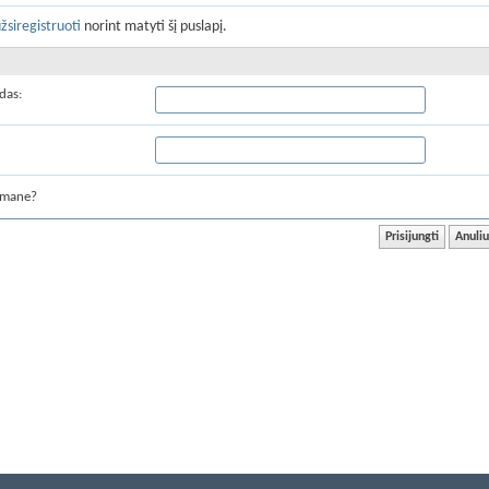
žsiregistruoti
norint matyti šį puslapį.
das:
 mane?