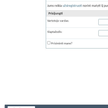
Jums reikia
užsiregistruoti
norint matyti šį pus
Prisijungti
Vartotojo vardas:
Slaptažodis:
Prisiminti mane?