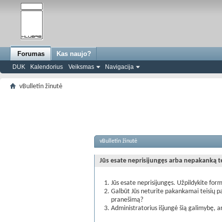
Forumas
Kas naujo?
DUK
Kalendorius
Veiksmas
Navigacija
vBulletin žinutė
vBulletin žinutė
Jūs esate neprisijungęs arba nepakanką teis
Jūs esate neprisijungęs. Užpildykite form
Galbūt Jūs neturite pakankamai teisių pa
pranešimą?
Administratorius išjungė šią galimybę, a