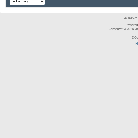
Laikas GMT
Powered
Copyright © 2026 vBul
©Ger
H