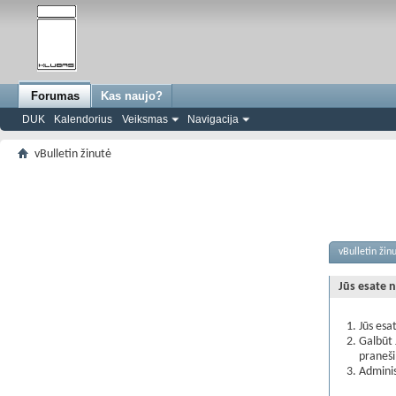
Forumas
Kas naujo?
DUK
Kalendorius
Veiksmas
Navigacija
vBulletin žinutė
vBulletin žin
Jūs esate n
Jūs esa
Galbūt 
praneš
Adminis