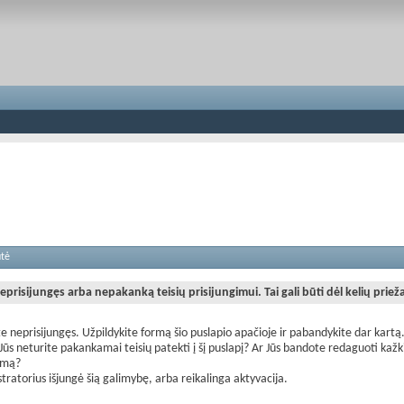
utė
eprisijungęs arba nepakanką teisių prisijungimui. Tai gali būti dėl kelių priež
te neprisijungęs. Užpildykite formą šio puslapio apačioje ir pabandykite dar kartą
Jūs neturite pakankamai teisių patekti į šį puslapį? Ar Jūs bandote redaguoti kažk
imą?
tratorius išjungė šią galimybę, arba reikalinga aktyvacija.