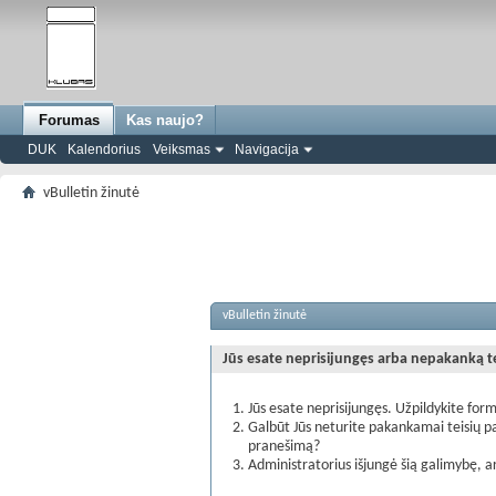
Forumas
Kas naujo?
DUK
Kalendorius
Veiksmas
Navigacija
vBulletin žinutė
vBulletin žinutė
Jūs esate neprisijungęs arba nepakanką teis
Jūs esate neprisijungęs. Užpildykite form
Galbūt Jūs neturite pakankamai teisių pa
pranešimą?
Administratorius išjungė šią galimybę, a