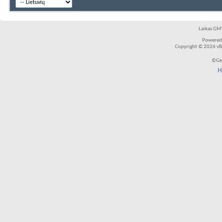
Laikas GMT
Powered
Copyright © 2026 vBul
©Ger
H