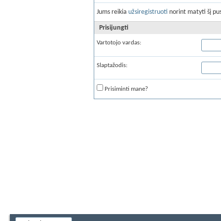
Jums reikia
užsiregistruoti
norint matyti šį pus
Prisijungti
Vartotojo vardas:
Slaptažodis:
Prisiminti mane?