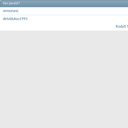
Kas parašė?
omsonass
deividukas1993
Rodyti 