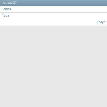
Kas parašė?
MidaX
Tesla
Rodyti 