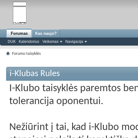
Forumas
Kas naujo?
DUK
Kalendorius
Veiksmas
Navigacija
Forumo taisyklės
i-Klubas Rules
I-Klubo taisyklės paremtos be
tolerancija oponentui.
Nežiūrint į tai, kad i-Klubo mo