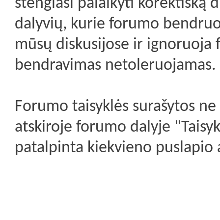
stengiasi palaikyti korektišką d
dalyvių, kurie forumo bendruo
mūsų diskusijose ir ignoruoja
bendravimas netoleruojamas.
Forumo taisyklės surašytos ne 
atskiroje forumo dalyje "Taisyk
patalpinta kiekvieno puslapio 