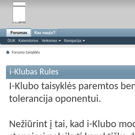
Forumas
Kas naujo?
DUK
Kalendorius
Veiksmas
Navigacija
Forumo taisyklės
i-Klubas Rules
I-Klubo taisyklės paremtos be
tolerancija oponentui.
Nežiūrint į tai, kad i-Klubo mo