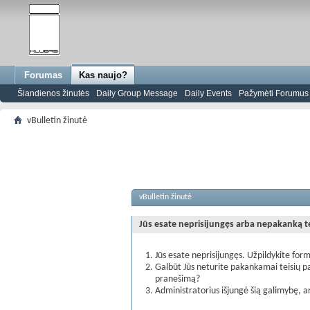
Forumas
Kas naujo?
Šiandienos žinutės
Daily Group Message
Daily Events
Pažymėti Forumus s
vBulletin žinutė
vBulletin žinutė
Jūs esate neprisijungęs arba nepakanką teis
Jūs esate neprisijungęs. Užpildykite form
Galbūt Jūs neturite pakankamai teisių pa
pranešimą?
Administratorius išjungė šią galimybę, a