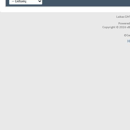
Laikas GMT
Powered
Copyright © 2026 vBul
©Ger
H