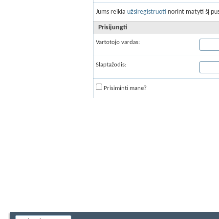
Jums reikia
užsiregistruoti
norint matyti šį pus
Prisijungti
Vartotojo vardas:
Slaptažodis:
Prisiminti mane?