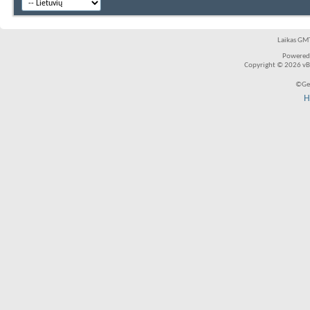
Laikas GMT
Powered
Copyright © 2026 vBul
©Ger
H