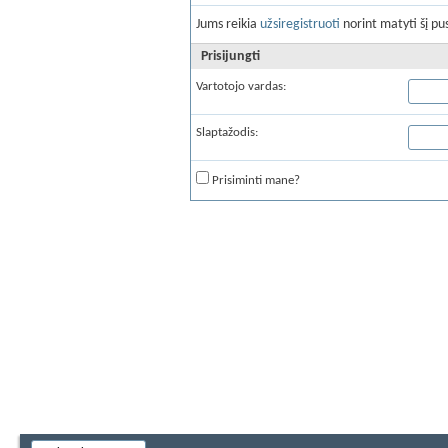
Jums reikia
užsiregistruoti
norint matyti šį pus
Prisijungti
Vartotojo vardas:
Slaptažodis:
Prisiminti mane?