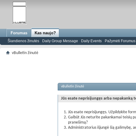
Forumas
Kas naujo?
Šiandienos žinutės
Daily Group Message
Daily Events
Pažymėti Forumus s
vBulletin žinutė
vBulletin žinutė
Jūs esate neprisijungęs arba nepakanką teis
Jūs esate neprisijungęs. Užpildykite form
Galbūt Jūs neturite pakankamai teisių pa
pranešimą?
Administratorius išjungė šią galimybę, a