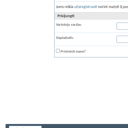
Jums reikia
užsiregistruoti
norint matyti šį pus
Prisijungti
Vartotojo vardas:
Slaptažodis:
Prisiminti mane?