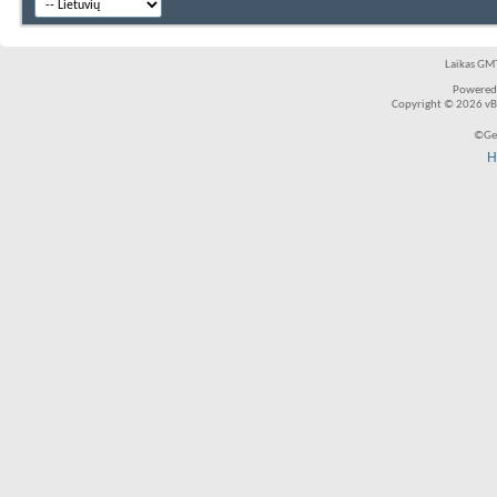
Laikas GMT
Powered
Copyright © 2026 vBul
©Ger
H