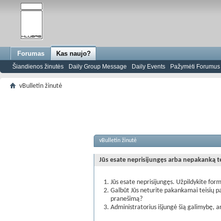
Forumas
Kas naujo?
Šiandienos žinutės
Daily Group Message
Daily Events
Pažymėti Forumus s
vBulletin žinutė
vBulletin žinutė
Jūs esate neprisijungęs arba nepakanką teis
Jūs esate neprisijungęs. Užpildykite form
Galbūt Jūs neturite pakankamai teisių pa
pranešimą?
Administratorius išjungė šią galimybę, a