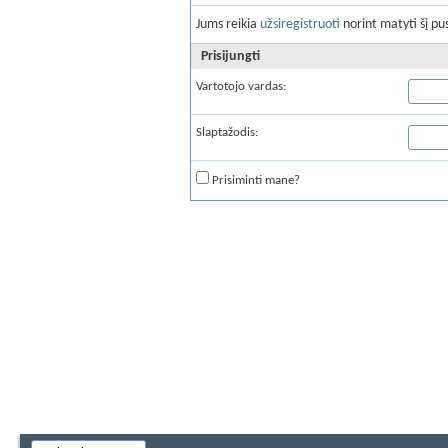
Jums reikia
užsiregistruoti
norint matyti šį pus
Prisijungti
Vartotojo vardas:
Slaptažodis:
Prisiminti mane?