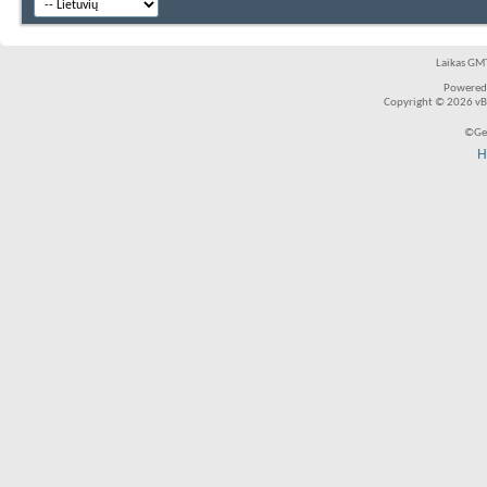
Laikas GMT
Powered
Copyright © 2026 vBul
©Ger
H