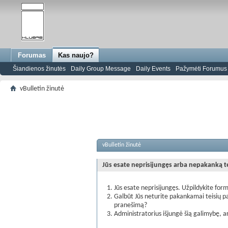
Forumas
Kas naujo?
Šiandienos žinutės
Daily Group Message
Daily Events
Pažymėti Forumus s
vBulletin žinutė
vBulletin žinutė
Jūs esate neprisijungęs arba nepakanką teis
Jūs esate neprisijungęs. Užpildykite form
Galbūt Jūs neturite pakankamai teisių pa
pranešimą?
Administratorius išjungė šią galimybę, a