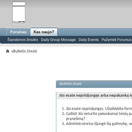
Forumas
Kas naujo?
Šiandienos žinutės
Daily Group Message
Daily Events
Pažymėti Forumus s
vBulletin žinutė
vBulletin žinutė
Jūs esate neprisijungęs arba nepakanką teis
Jūs esate neprisijungęs. Užpildykite form
Galbūt Jūs neturite pakankamai teisių pa
pranešimą?
Administratorius išjungė šią galimybę, a