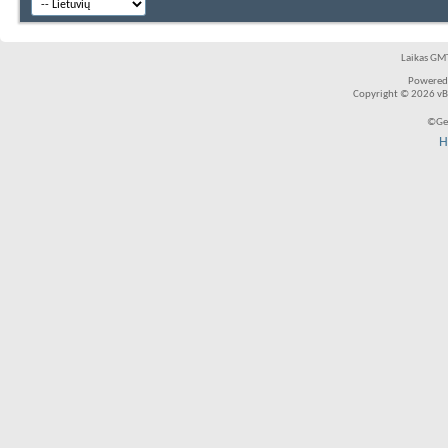
Laikas GMT
Powered
Copyright © 2026 vBul
©Ger
H