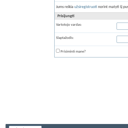
Jums reikia
užsiregistruoti
norint matyti šį pus
Prisijungti
Vartotojo vardas:
Slaptažodis:
Prisiminti mane?