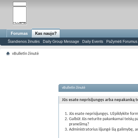
Forumas
Kas naujo?
Šiandienos žinutės
Daily Group Message
Daily Events
Pažymėti Forumus s
vBulletin žinutė
vBulletin žinutė
Jūs esate neprisijungęs arba nepakanką teis
Jūs esate neprisijungęs. Užpildykite form
Galbūt Jūs neturite pakankamai teisių pa
pranešimą?
Administratorius išjungė šią galimybę, a