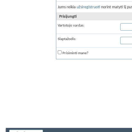
Jums reikia
užsiregistruoti
norint matyti šį pus
Prisijungti
Vartotojo vardas:
Slaptažodis:
Prisiminti mane?