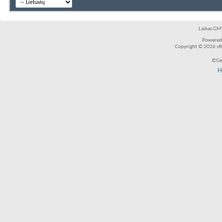
Laikas GMT
Powered
Copyright © 2026 vBul
©Ger
H