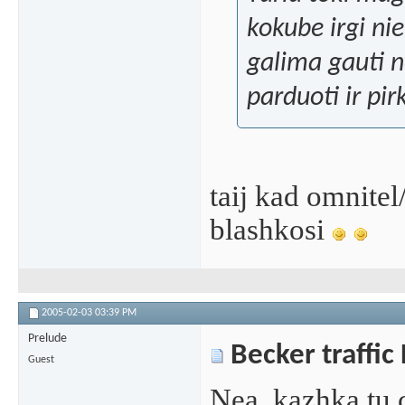
kokube irgi nie
galima gauti n
parduoti ir pir
taij kad omnitel
blashkosi
2005-02-03
03:39 PM
Prelude
Becker traffic
Guest
Nea ,kazhka tu c