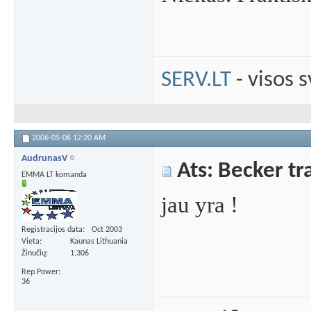
SERV.LT
- visos 
2006-05-06
12:20 AM
AudrunasV
Ats: Becker tra
EMMA LT komanda
jau yra !
Registracijos data
Oct 2003
Vieta
Kaunas Lithuania
Žinučių
1,306
Rep Power
36