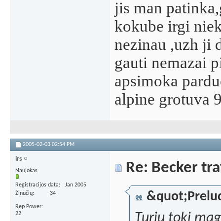
jis man patinka
kokube irgi niek
nezinau ,uzh ji 
gauti nemazai pi
apsimoka parduot
alpine grotuva 
2005-02-03
02:54 PM
irs
Re: Becker tra
Naujokas
Registracijos data
Jan 2005
&quot;Prelu
Žinučių
34
Rep Power
22
Turiu toki mag