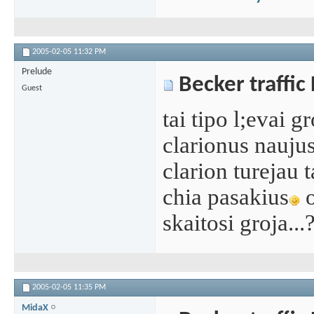
2005-02-05
11:32 PM
Prelude
Becker traffic
Guest
tai tipo l;evai gr
clarionus naujus
clarion turejau ta
chia pasakius
o
skaitosi groja...
2005-02-05
11:35 PM
MidaX