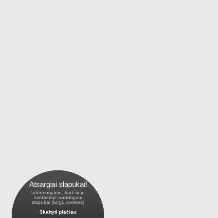
Atsargiai slapukai!
Informuojame, kad šioje
 svetainėje naudojami 
 slapukai (angl. cookies).
Skaityti plačiau