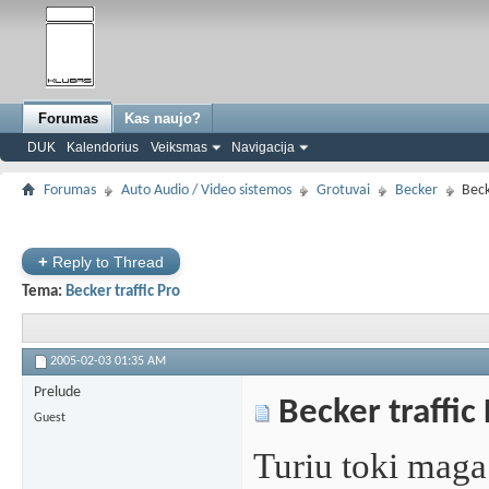
Forumas
Kas naujo?
DUK
Kalendorius
Veiksmas
Navigacija
Forumas
Auto Audio / Video sistemos
Grotuvai
Becker
Beck
+
Reply to Thread
Tema:
Becker traffic Pro
2005-02-03
01:35 AM
Prelude
Becker traffic
Guest
Turiu toki maga