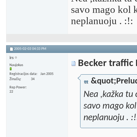
savo mago kol k
neplanuoju . :!:
2005-02-03
04:33 PM
irs
Becker traffic
Naujokas
Registracijos data
Jan 2005
&quot;Prelu
Žinučių
34
Rep Power
22
Nea ,kažka tu 
savo mago kol 
neplanuoju . :!