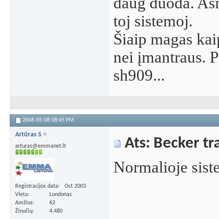
daug duoda. Asm
toj sistemoj.
Šiaip magas ka
nei įmantraus. P
sh909...
2006-05-08
08:45 PM
Artūras S
Ats: Becker tra
arturas@emmanet.lt
Normalioje sist
Registracijos data
Oct 2003
Vieta
Londonas
Amžius
62
Žinučių
4,480