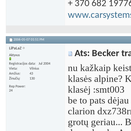
+ 370 682 1977
www.carsystems
2006-05-07
01:51 PM
LiPaLaZ
Ats: Becker tra
Aktyvus
Registracijos data
Jul 2004
nu kažkaip keist
Vieta
Vilnius
Amžius
43
klasės alpine? 
Žinučių
130
klasėj :smt003
Rep Power
24
be to pats dėjau
clarion dxz738r
grotų geriau... 