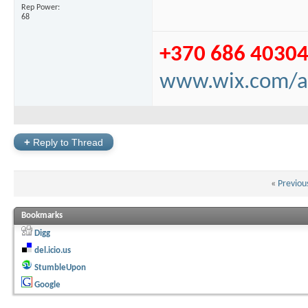
Rep Power
68
+370 686 4030
www.wix.com/a
+
Reply to Thread
«
Previou
Bookmarks
Digg
del.icio.us
StumbleUpon
Google