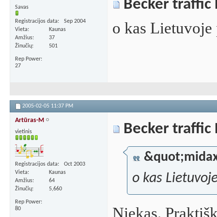
Becker traffic
Savas
Registracijos data
Sep 2004
o kas Lietuvoj
Vieta
Kaunas
Amžius
37
Žinučių
501
Rep Power
27
2005-02-05
11:37 PM
Artūras-M
Becker traffic
vietinis
&quot;mida
Registracijos data
Oct 2003
Vieta
Kaunas
o kas Lietuvo
Amžius
64
Žinučių
5,660
Rep Power
Niekas. Praktiška
80