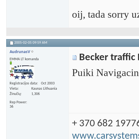
oij, tada sorry 
2005-02-05
09:59 AM
AudrunasV
Becker traffic
EMMA LT komanda
Puiki Navigacine
Registracijos data
Oct 2003
Vieta
Kaunas Lithuania
Žinučių
1,306
Rep Power
36
+ 370 682 1977
www.carsystems