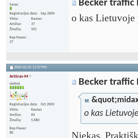
Becker traffic
Savas
Registracijos data
Sep 2004
o kas Lietuvoj
Vieta
Kaunas
Amžius
37
Žinučių
501
Rep Power
27
2005-02-05
11:37 PM
Artūras-M
Becker traffic
vietinis
&quot;mida
Registracijos data
Oct 2003
Vieta
Kaunas
o kas Lietuvo
Amžius
64
Žinučių
5,660
Rep Power
Niekas. Praktiška
80