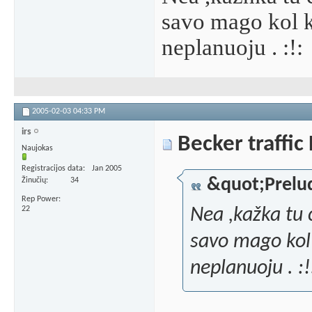
savo mago kol k
neplanuoju . :!:
2005-02-03
04:33 PM
irs
Becker traffic
Naujokas
Registracijos data
Jan 2005
&quot;Prelu
Žinučių
34
Rep Power
22
Nea ,kažka tu 
savo mago kol 
neplanuoju . :!