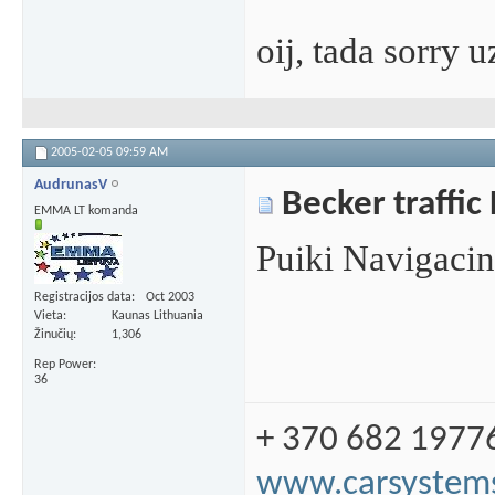
oij, tada sorry 
2005-02-05
09:59 AM
AudrunasV
Becker traffic
EMMA LT komanda
Puiki Navigacine
Registracijos data
Oct 2003
Vieta
Kaunas Lithuania
Žinučių
1,306
Rep Power
36
+ 370 682 1977
www.carsystems