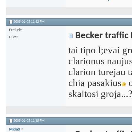
2005-02-05
11:32 PM
Prelude
Becker traffic
Guest
tai tipo l;evai gr
clarionus naujus
clarion turejau ta
chia pasakius
o
skaitosi groja...
2005-02-05
11:35 PM
MidaX