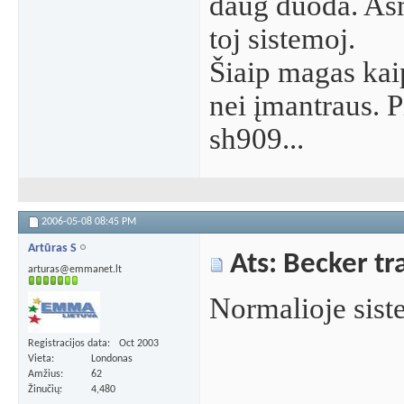
daug duoda. Asm
toj sistemoj.
Šiaip magas ka
nei įmantraus. P
sh909...
2006-05-08
08:45 PM
Artūras S
Ats: Becker tra
arturas@emmanet.lt
Normalioje sist
Registracijos data
Oct 2003
Vieta
Londonas
Amžius
62
Žinučių
4,480