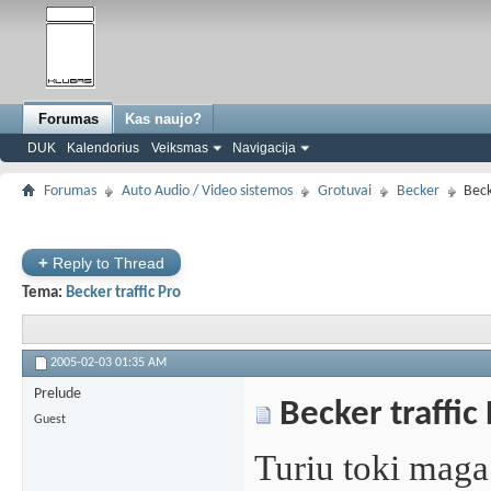
Forumas
Kas naujo?
DUK
Kalendorius
Veiksmas
Navigacija
Forumas
Auto Audio / Video sistemos
Grotuvai
Becker
Beck
+
Reply to Thread
Tema:
Becker traffic Pro
2005-02-03
01:35 AM
Prelude
Becker traffic
Guest
Turiu toki maga