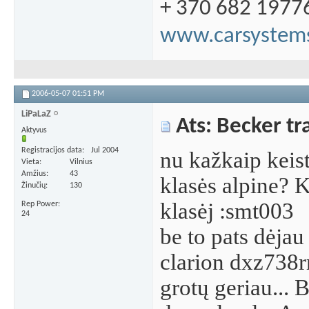
+ 370 682 1977
www.carsystems
2006-05-07
01:51 PM
LiPaLaZ
Ats: Becker tra
Aktyvus
Registracijos data
Jul 2004
nu kažkaip keist
Vieta
Vilnius
Amžius
43
klasės alpine? 
Žinučių
130
klasėj :smt003
Rep Power
24
be to pats dėjau
clarion dxz738r
grotų geriau... 