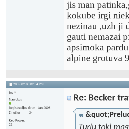
jis man patinka
kokube irgi niek
nezinau ,uzh ji 
gauti nemazai pi
apsimoka parduot
alpine grotuva 
2005-02-03
02:54 PM
irs
Re: Becker tra
Naujokas
Registracijos data
Jan 2005
&quot;Prelu
Žinučių
34
Rep Power
22
Turiu toki mag