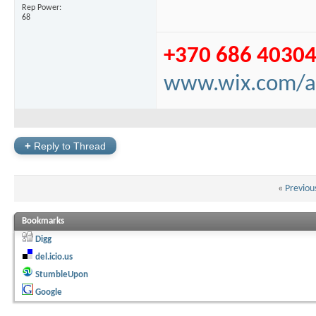
Rep Power
68
+370 686 4030
www.wix.com/a
+
Reply to Thread
«
Previou
Bookmarks
Digg
del.icio.us
StumbleUpon
Google