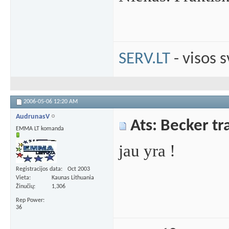
SERV.LT
- visos 
2006-05-06
12:20 AM
AudrunasV
Ats: Becker tra
EMMA LT komanda
jau yra !
Registracijos data
Oct 2003
Vieta
Kaunas Lithuania
Žinučių
1,306
Rep Power
36