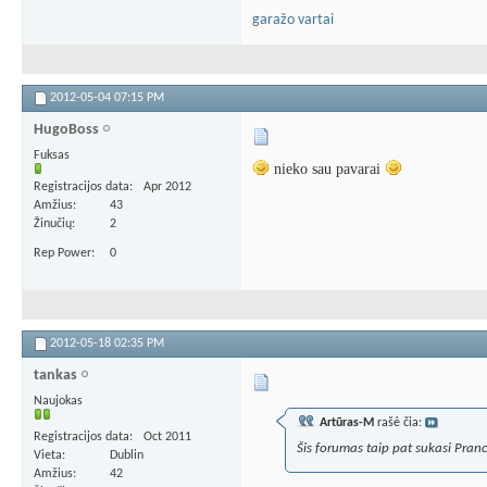
garažo vartai
2012-05-04
07:15 PM
HugoBoss
Fuksas
nieko sau pavarai
Registracijos data
Apr 2012
Amžius
43
Žinučių
2
Rep Power
0
2012-05-18
02:35 PM
tankas
Naujokas
Artūras-M
rašė čia:
Registracijos data
Oct 2011
Šis forumas taip pat sukasi Prancū
Vieta
Dublin
Amžius
42