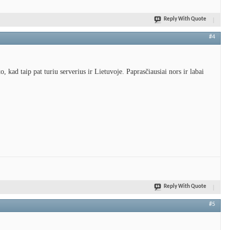
Reply With Quote
#4
o, kad taip pat turiu serverius ir Lietuvoje. Paprasčiausiai nors ir labai
Reply With Quote
#5