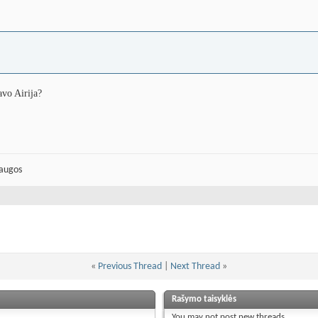
avo Airija?
laugos
«
Previous Thread
|
Next Thread
»
Rašymo taisyklės
You
may not
post new threads