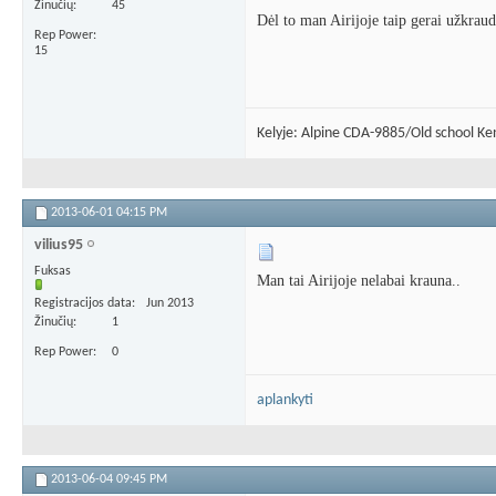
Žinučių
45
Dėl to man Airijoje taip gerai užkrau
Rep Power
15
Kelyje: Alpine CDA-9885/Old school 
2013-06-01
04:15 PM
vilius95
Fuksas
Man tai Airijoje nelabai krauna..
Registracijos data
Jun 2013
Žinučių
1
Rep Power
0
aplankyti
2013-06-04
09:45 PM