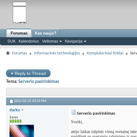
Forumas
Kas naujo?
DUK
Kalendorius
Veiksmas
Navigacija
Forumas
Informacinės technologijos
Kompiuteriniai tinklai
Serv
+
Reply to Thread
Tema:
Serverio pasirinkimas
2012-02-25
03:59 PM
darko
Serverio pasirinkimas
Savas
Sveiki,
atėjo laikas talpinti vieną svetainę in
susidūrėt su svetainių talpinimų ir pas