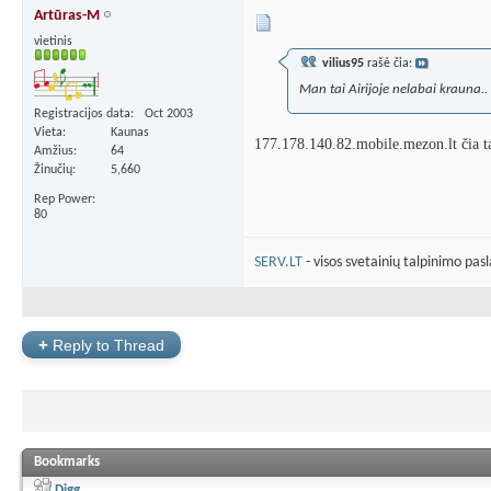
Artūras-M
vietinis
vilius95
rašė čia:
Man tai Airijoje nelabai krauna..
Registracijos data
Oct 2003
Vieta
Kaunas
177.178.140.82.mobile.mezon.lt čia t
Amžius
64
Žinučių
5,660
Rep Power
80
SERV.LT
- visos svetainių talpinimo pas
+
Reply to Thread
Bookmarks
Digg