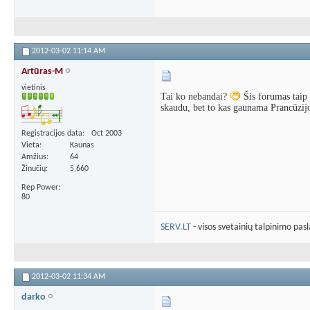
2012-03-02
11:14 AM
Artūras-M
vietinis
Tai ko nebandai?
Šis forumas taip p
skaudu, bet to kas gaunama Prancūzijoj
Registracijos data
Oct 2003
Vieta
Kaunas
Amžius
64
Žinučių
5,660
Rep Power
80
SERV.LT
- visos svetainių talpinimo pas
2012-03-02
11:34 AM
darko