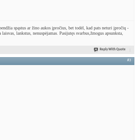
endžia spąstus ar žino aukos įpročius, bet todėl, kad pats neturi įpročių -
ra laisvas, lankstus, nenuspėjamas. Pasijutęs svarbus,žmogus apsunksta,
Reply With Quote
#3