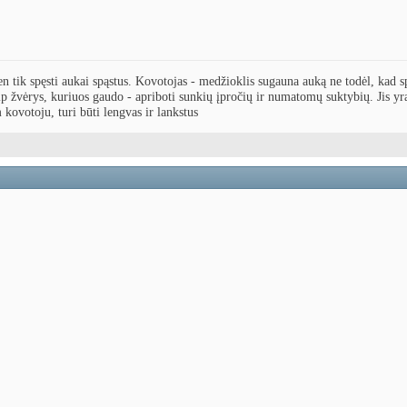
en tik spęsti aukai spąstus. Kovotojas - medžioklis sugauna auką ne todėl, kad sp
aip žvėrys, kuriuos gaudo - apriboti sunkių įpročių ir numatomų suktybių. Jis y
 kovotoju, turi būti lengvas ir lankstus