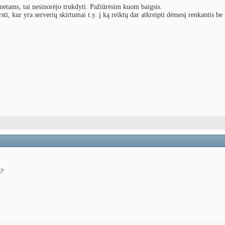
etams, tai nesinorėjo trukdyti. Pažiūrėsim kuom baigsis.
i, kur yra serverių skirtumai t.y. į ką reiktų dar atkreipti dėmesį renkantis b
s?