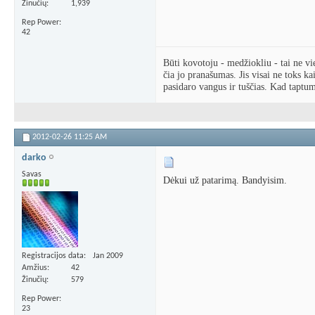
Žinučių
1,939
Rep Power
42
Būti kovotoju - medžiokliu - tai ne vi
čia jo pranašumas. Jis visai ne toks k
pasidaro vangus ir tuščias. Kad taptum
2012-02-26
11:25 AM
darko
Savas
Dėkui už patarimą. Bandyisim.
Registracijos data
Jan 2009
Amžius
42
Žinučių
579
Rep Power
23