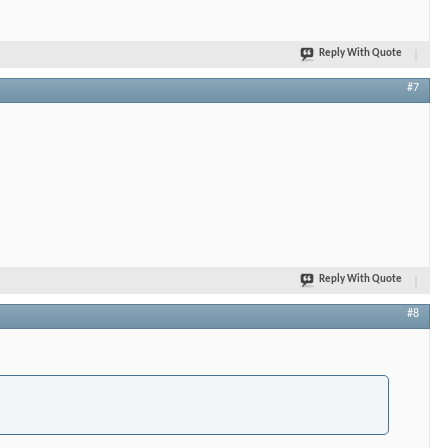
Reply With Quote
#7
Reply With Quote
#8