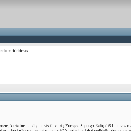
erio pasirinkimas
ternete, kuria bus naudojamasis iš įvairių Europos Sąjungos šalių ( iš Lietuvos m
akysit, kurį užsienio operatorių rinktis? Srautas bus labai nedidelis, duomenys v