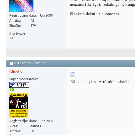
neužims (iki 1gb), reikalinga nebrangi
iš anksto dėkui už nuomones
Registracijos data
Jan 2009
Amžius
42
Žinučių
579
Rep Power
23
2012-02-25
06:09 PM
Gincė
Super Moderatorius
Tai pabandyk su ArtūruM susisiekt
Registracijos data
Feb 2004
Vieta
Kaunas
Amžius
50