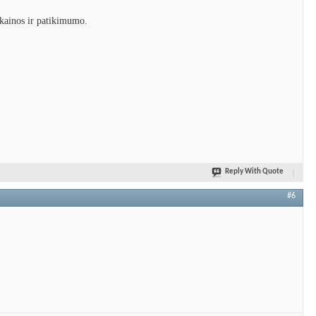
e kainos ir patikimumo.
Reply With Quote
#6