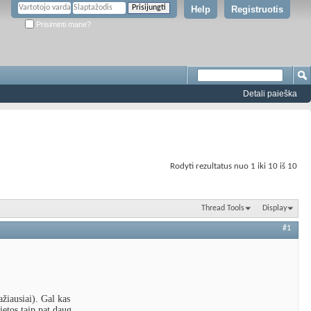
Help
Registruotis
Prisiminti mane?
Detali paieška
Rodyti rezultatus nuo 1 iki 10 iš 10
Thread Tools
Display
#1
ažiausiai). Gal kas
ietos taip pat daug