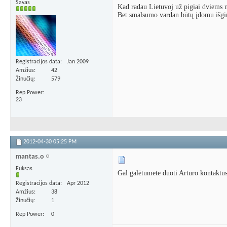
Savas
Kad radau Lietuvoj už pigiai dviems m
Bet smalsumo vardan būtų įdomu išgirst
Registracijos data
Jan 2009
Amžius
42
Žinučių
579
Rep Power
23
2012-04-30
05:25 PM
mantas.o
Fuksas
Gal galėtumete duoti Arturo kontaktu
Registracijos data
Apr 2012
Amžius
38
Žinučių
1
Rep Power
0