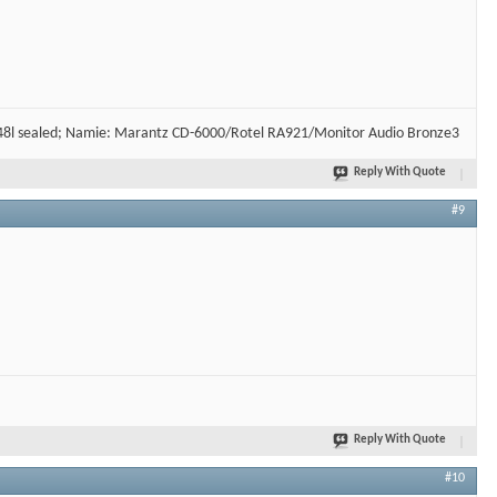
 48l sealed; Namie: Marantz CD-6000/Rotel RA921/Monitor Audio Bronze3
Reply With Quote
#9
Reply With Quote
#10