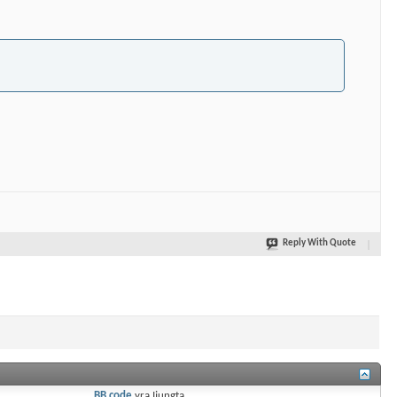
Reply With Quote
BB code
yra
Įjungta