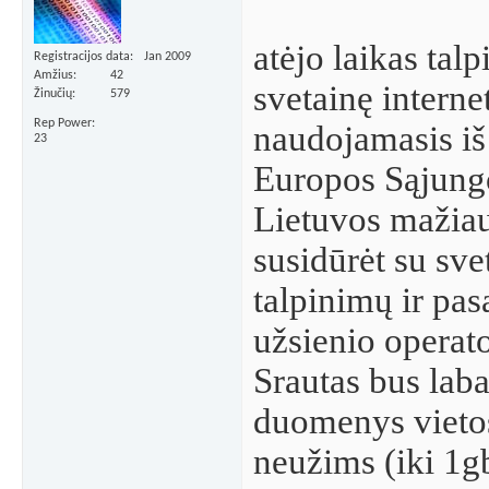
atėjo laikas talp
Registracijos data
Jan 2009
Amžius
42
svetainę interne
Žinučių
579
Rep Power
naudojamasis iš 
23
Europos Sąjungos
Lietuvos mažiau
susidūrėt su sve
talpinimų ir pas
užsienio operato
Srautas bus laba
duomenys vietos
neužims (iki 1gb