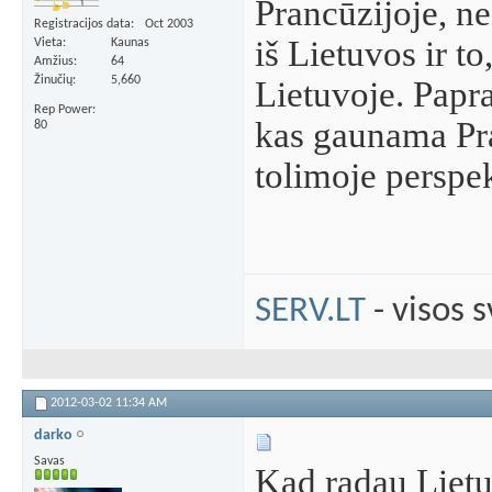
Prancūzijoje, ne
Registracijos data
Oct 2003
iš Lietuvos ir to
Vieta
Kaunas
Amžius
64
Žinučių
5,660
Lietuvoje. Papra
Rep Power
kas gaunama Pra
80
tolimoje perspek
SERV.LT
- visos 
2012-03-02
11:34 AM
darko
Savas
Kad radau Lietu