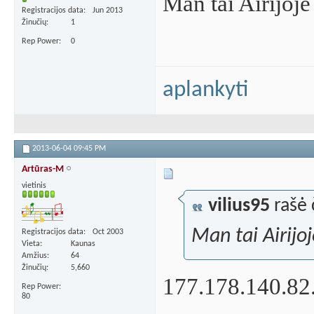
Man tai Airijoje
Registracijos data
Jun 2013
Žinučių
1
Rep Power
0
aplankyti
2013-06-04
09:45 PM
Artūras-M
vietinis
vilius95
rašė 
Man tai Airijo
Registracijos data
Oct 2003
Vieta
Kaunas
Amžius
64
Žinučių
5,660
177.178.140.82.
Rep Power
80