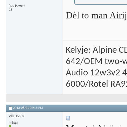
Rep Power
15
Dėl to man Airi
Kelyje: Alpine
642/OEM two-wa
Audio 12w3v2 4
6000/Rotel RA9
2013-06-01
04:15 PM
vilius95
Fuksas