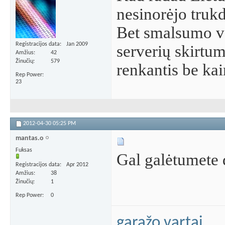
nesinorėjo truk
Bet smalsumo va
Registracijos data
Jan 2009
serverių skirtuma
Amžius
42
Žinučių
579
renkantis be ka
Rep Power
23
2012-04-30
05:25 PM
mantas.o
Fuksas
Gal galėtumete 
Registracijos data
Apr 2012
Amžius
38
Žinučių
1
Rep Power
0
garažo vartai