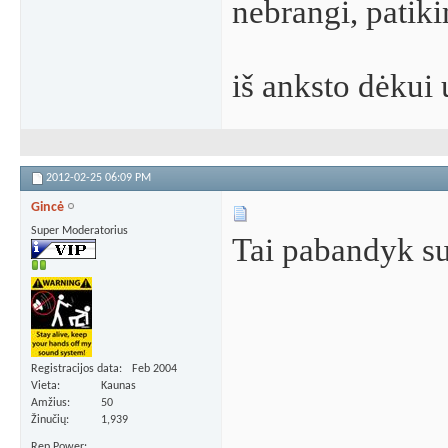
nebrangi, patiki
iš anksto dėkui
2012-02-25
06:09 PM
Gincė
Super Moderatorius
Tai pabandyk su
Registracijos data
Feb 2004
Vieta
Kaunas
Amžius
50
Žinučių
1,939
Rep Power