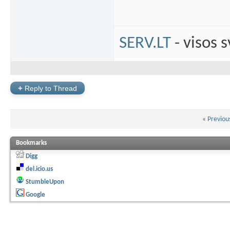
SERV.LT
- visos 
+
Reply to Thread
«
Previou
Bookmarks
Digg
del.icio.us
StumbleUpon
Google