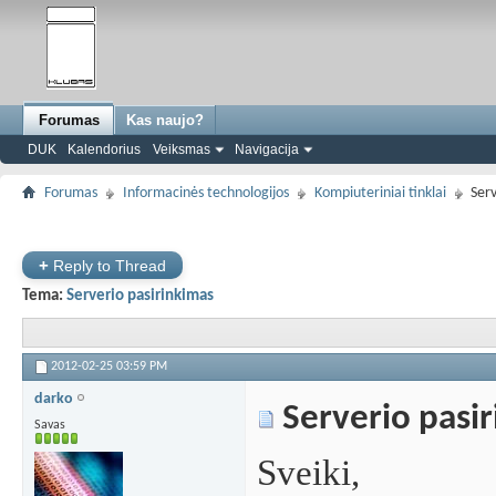
Forumas
Kas naujo?
DUK
Kalendorius
Veiksmas
Navigacija
Forumas
Informacinės technologijos
Kompiuteriniai tinklai
Serv
+
Reply to Thread
Tema:
Serverio pasirinkimas
2012-02-25
03:59 PM
darko
Serverio pasi
Savas
Sveiki,