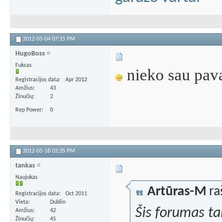
2012-05-04
07:15 PM
HugoBoss
Fuksas
nieko sau pav
Registracijos data
Apr 2012
Amžius
43
Žinučių
2
Rep Power
0
2012-05-18
02:35 PM
tankas
Naujokas
Artūras-M
ra
Registracijos data
Oct 2011
Vieta
Dublin
Šis forumas tai
Amžius
42
Žinučių
45