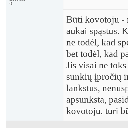
42
Būti kovotoju - 
aukai spąstus. 
ne todėl, kad sp
bet todėl, kad p
Jis visai ne tok
sunkių įpročių i
lankstus, nenus
apsunksta, pasi
kovotoju, turi b