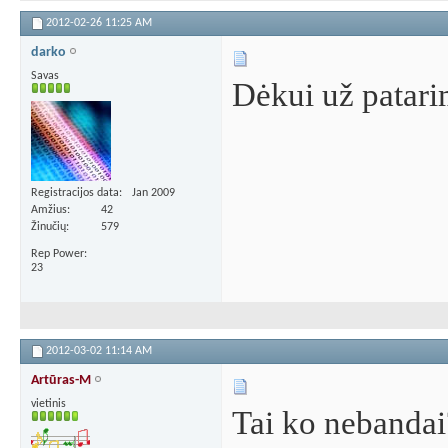
2012-02-26
11:25 AM
darko
Savas
Dėkui už patari
Registracijos data
Jan 2009
Amžius
42
Žinučių
579
Rep Power
23
2012-03-02
11:14 AM
Artūras-M
vietinis
Tai ko nebanda