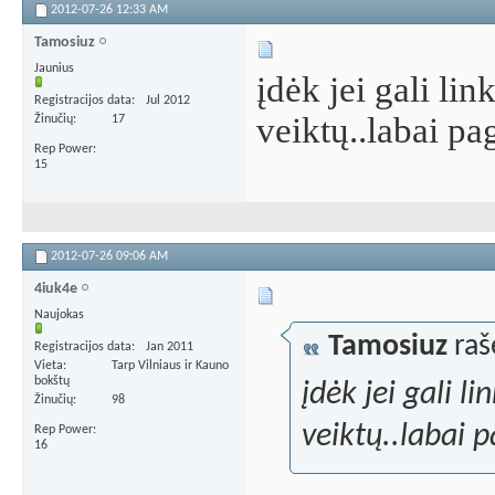
2012-07-26
12:33 AM
Tamosiuz
Jaunius
įdėk jei gali lin
Registracijos data
Jul 2012
veiktų..labai p
Žinučių
17
Rep Power
15
2012-07-26
09:06 AM
4iuk4e
Naujokas
Tamosiuz
raš
Registracijos data
Jan 2011
Vieta
Tarp Vilniaus ir Kauno
bokštų
įdėk jei gali li
Žinučių
98
veiktų..labai 
Rep Power
16