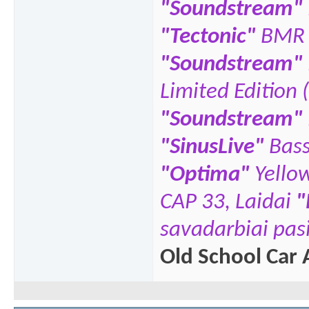
"Soundstream"
"Tectonic"
BMR 
"Soundstream"
Limited Edition 
"Soundstream"
"SinusLive"
Bas
"
Optima"
Yello
CAP 33,
Laidai
"
savadarbiai pasi
Old School Car 