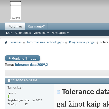
Forumas
Kas naujo?
DUK
Kalendorius
Veiksmas
Navigacija
Forumas
Informacinės technologijos
Programinė įranga
Tolera
+
Reply to Thread
Tema:
Tolerance data 2009,2
2012-07-25
04:52 PM
Tamosiuz
Tolerance dat
Jaunius
Registracijos data
Jul 2012
gal žinot kaip a
Žinučių
17