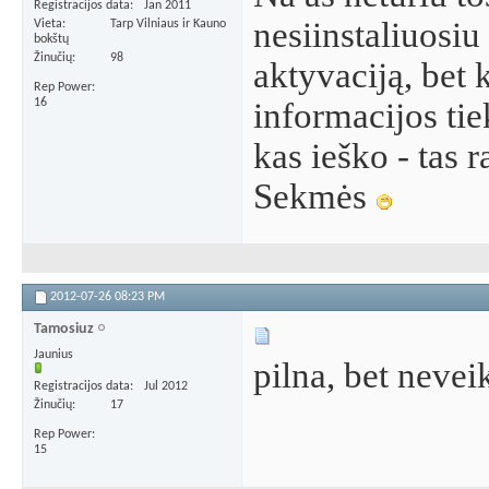
Registracijos data
Jan 2011
nesiinstaliuosiu
Vieta
Tarp Vilniaus ir Kauno
bokštų
Žinučių
98
aktyvaciją, bet 
Rep Power
16
informacijos tie
kas ieško - tas r
Sekmės
2012-07-26
08:23 PM
Tamosiuz
Jaunius
pilna, bet nevei
Registracijos data
Jul 2012
Žinučių
17
Rep Power
15