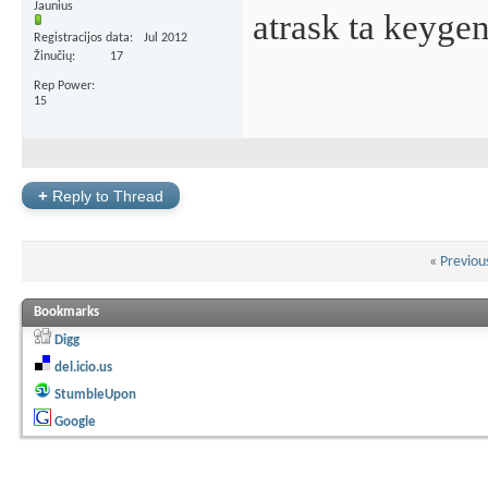
Jaunius
atrask ta keygen
Registracijos data
Jul 2012
Žinučių
17
Rep Power
15
+
Reply to Thread
«
Previou
Bookmarks
Digg
del.icio.us
StumbleUpon
Google