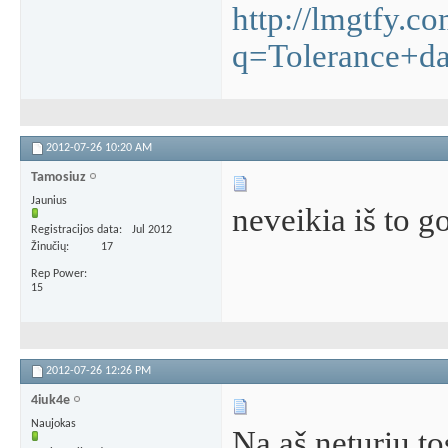
http://lmgtfy.co
q=Tolerance+d
2012-07-26
10:20 AM
Tamosiuz
Jaunius
neveikia iš to go
Registracijos data
Jul 2012
Žinučių
17
Rep Power
15
2012-07-26
12:26 PM
4iuk4e
Naujokas
Na aš neturiu to