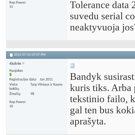
Tolerance data 
Rep Power
15
suvedu serial co
neaktyvuoja jos
2012-07-25
07:07 PM
4iuk4e
Naujokas
Bandyk susirasti 
Registracijos data
Jan 2011
kuris tiks. Arba
Vieta
Tarp Vilniaus ir Kauno
bokštų
Žinučių
98
tekstinio failo, 
Rep Power
16
gal ten bus koki
aprašyta.