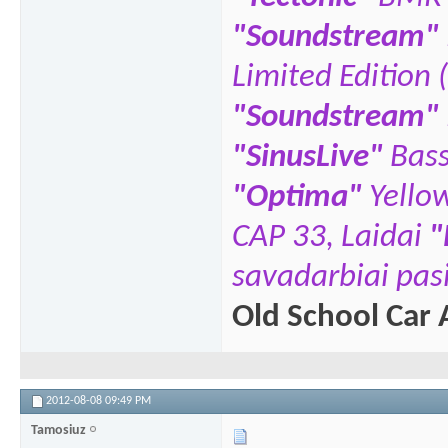
"Soundstream"
Limited Edition 
"Soundstream"
"SinusLive"
Bas
"
Optima"
Yello
CAP 33,
Laidai
"
savadarbiai pasi
Old School Car 
2012-08-08
09:49 PM
Tamosiuz