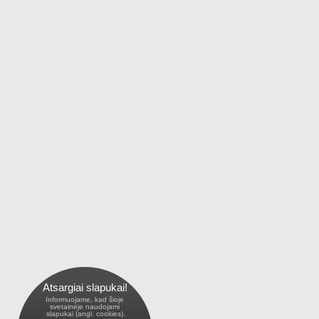
Atsargiai slapukai!
Informuojame, kad šioje
 svetainėje naudojami 
 slapukai (angl. cookies).