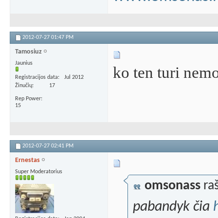
2012-07-27
01:47 PM
Tamosiuz
Jaunius
ko ten turi nem
Registracijos data
Jul 2012
Žinučių
17
Rep Power
15
2012-07-27
02:41 PM
Ernestas
Super Moderatorius
omsonass
raš
pabandyk čia