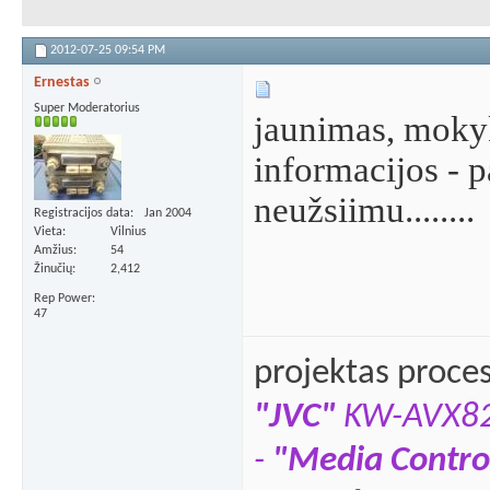
2012-07-25
09:54 PM
Ernestas
Super Moderatorius
jaunimas, mokyki
informacijos - p
neužsiimu........
Registracijos data
Jan 2004
Vieta
Vilnius
Amžius
54
Žinučių
2,412
Rep Power
47
projektas proce
"JVC"
KW-AVX8
-
"Media Contro