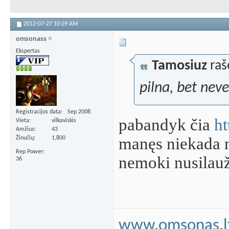
2012-07-27
10:29 AM
omsonass
Ekspertas
Tamosiuz
raš
pilna, bet neve
Registracijos data
Sep 2008
pabandyk čia
ht
Vieta
vilkaviskis
Amžius
43
manęs niekada n
Žinučių
1,800
Rep Power
nemoki nusilauž
36
www.omsonas.l