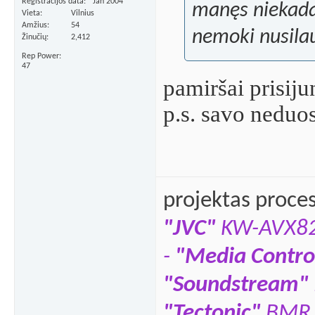
Registracijos data
Jan 2004
manęs niekada 
Vieta
Vilnius
Amžius
54
nemoki nusilau
Žinučių
2,412
Rep Power
47
pamiršai prisij
p.s. savo neduo
projektas proce
"JVC"
KW-AVX8
-
"Media Contro
"Soundstream"
"Tectonic"
BMR 