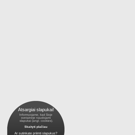
Atsargiai slapukai!
Informuojame, kad šioje
 svetainėje naudojami 
 slapukai (angl. cookies).
Skaityti plačiau
Ar sutinkate priimti slapukus?