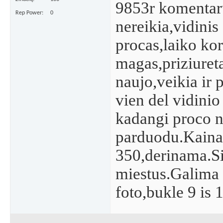
9853r komenta
Rep Power
0
nereikia,vidinis
procas,laiko kor
magas,priziuret
naujo,veikia ir 
vien del vidinio
kadangi proco 
parduodu.Kaina
350,derinama.Si
miestus.Galima 
foto,bukle 9 is