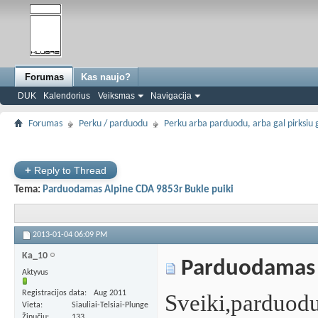
Forumas
Kas naujo?
DUK
Kalendorius
Veiksmas
Navigacija
Forumas
Perku / parduodu
Perku arba parduodu, arba gal pirksiu g
+
Reply to Thread
Tema:
Parduodamas Alpine CDA 9853r Bukle puiki
2013-01-04
06:09 PM
Ka_10
Parduodamas A
Aktyvus
Registracijos data
Aug 2011
Sveiki,parduod
Vieta
Siauliai-Telsiai-Plunge
Žinučių
133