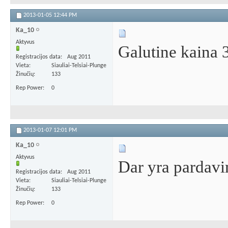
2013-01-05
12:44 PM
Ka_10
Aktyvus
Galutine kaina 
Registracijos data
Aug 2011
Vieta
Siauliai-Telsiai-Plunge
Žinučių
133
Rep Power
0
2013-01-07
12:01 PM
Ka_10
Aktyvus
Dar yra pardavi
Registracijos data
Aug 2011
Vieta
Siauliai-Telsiai-Plunge
Žinučių
133
Rep Power
0