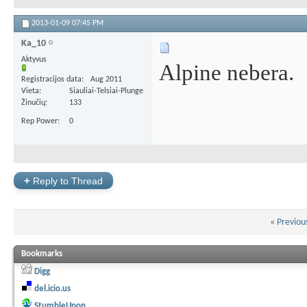
2013-01-09
07:45 PM
Ka_10
Aktyvus
Alpine nebera.
Registracijos data
Aug 2011
Vieta
Siauliai-Telsiai-Plunge
Žinučių
133
Rep Power
0
+
Reply to Thread
«
Previou
Bookmarks
Digg
del.icio.us
StumbleUpon