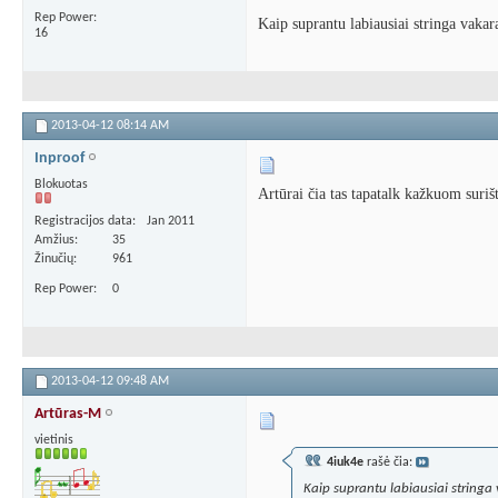
Rep Power
Kaip suprantu labiausiai stringa vakara
16
2013-04-12
08:14 AM
Inproof
Blokuotas
Artūrai čia tas tapatalk kažkuom suri
Registracijos data
Jan 2011
Amžius
35
Žinučių
961
Rep Power
0
2013-04-12
09:48 AM
Artūras-M
vietinis
4iuk4e
rašė čia:
Kaip suprantu labiausiai stringa v