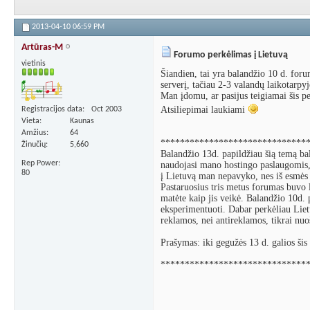
2013-04-10
06:59 PM
Artūras-M
Forumo perkėlimas į Lietuvą
vietinis
Šiandien, tai yra balandžio 10 d. foru
serverį, tačiau 2-3 valandų laikotarpyje
Man įdomu, ar pasijus teigiamai šis pe
Atsiliepimai laukiami
Registracijos data
Oct 2003
Vieta
Kaunas
Amžius
64
******************************
Žinučių
5,660
Balandžio 13d. papildžiau šią temą bal
Rep Power
naudojasi mano hostingo paslaugomis, 
80
į Lietuvą man nepavyko, nes iš esmės g
Pastaruosius tris metus forumas buv
matėte kaip jis veikė. Balandžio 10d. p
eksperimentuoti. Dabar perkėliau Liet
reklamos, nei antireklamos, tikrai nuo
Prašymas: iki gegužės 13 d. galios šis 
******************************