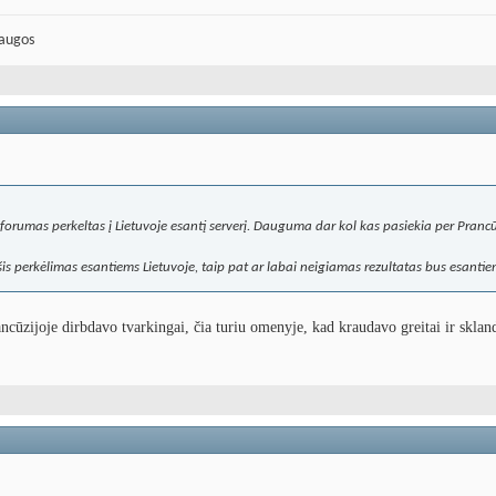
laugos
forumas perkeltas į Lietuvoje esantį serverį. Dauguma dar kol kas pasiekia per Prancūzi
s perkėlimas esantiems Lietuvoje, taip pat ar labai neigiamas rezultatas bus esantiem
ūzijoje dirbdavo tvarkingai, čia turiu omenyje, kad kraudavo greitai ir sklandž