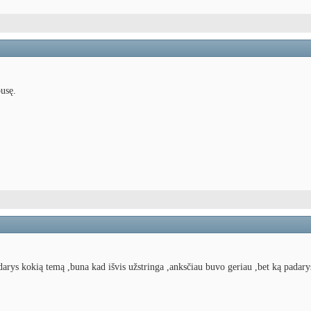
pusę.
idarys kokią temą ,buna kad išvis užstringa ,anksčiau buvo geriau ,bet ką padary