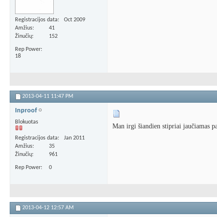
Registracijos data
Oct 2009
Amžius
41
Žinučių
152
Rep Power
18
2013-04-11
11:47 PM
Inproof
Blokuotas
Man irgi šiandien stipriai jaučiamas 
Registracijos data
Jan 2011
Amžius
35
Žinučių
961
Rep Power
0
2013-04-12
12:57 AM