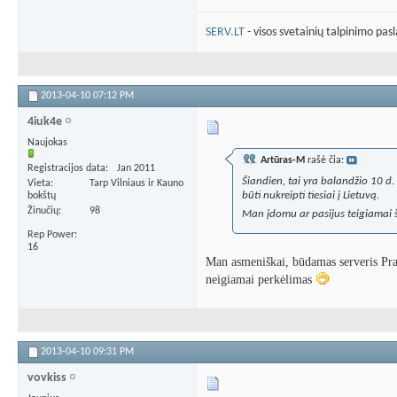
SERV.LT
- visos svetainių talpinimo pas
2013-04-10
07:12 PM
4iuk4e
Naujokas
Artūras-M
rašė čia:
Registracijos data
Jan 2011
Šiandien, tai yra balandžio 10 d. 
Vieta
Tarp Vilniaus ir Kauno
būti nukreipti tiesiai į Lietuvą.
bokštų
Žinučių
98
Man įdomu ar pasijus teigiamai ši
Rep Power
16
Man asmeniškai, būdamas serveris Pranc
neigiamai perkėlimas
2013-04-10
09:31 PM
vovkiss