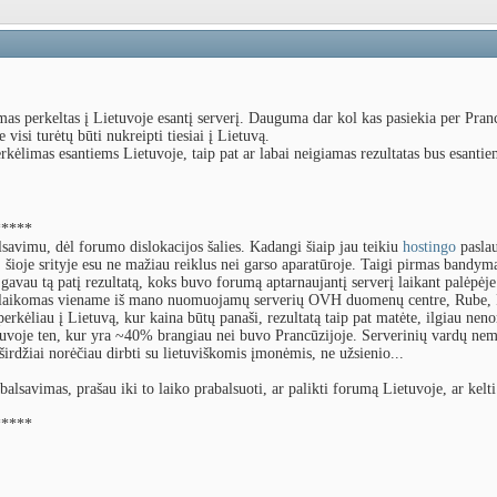
mas perkeltas į Lietuvoje esantį serverį. Dauguma dar kol kas pasiekia per Pranc
 visi turėtų būti nukreipti tiesiai į Lietuvą.
rkėlimas esantiems Lietuvoje, taip pat ar labai neigiamas rezultatas bus esantie
*****
savimu, dėl forumo dislokacijos šalies. Kadangi šiaip jau teikiu
hostingo
pasla
šioje srityje esu ne mažiau reiklus nei garso aparatūroje. Taigi pirmas bandym
avau tą patį rezultatą, koks buvo forumą aptarnaujantį serverį laikant palėpėje
o laikomas viename iš mano nuomuojamų serverių OVH duomenų centre, Rube, P
erkėliau į Lietuvą, kur kaina būtų panaši, rezultatą taip pat matėte, ilgiau neno
uvoje ten, kur yra ~40% brangiau nei buvo Prancūzijoje. Serverinių vardų nem
širdžiai norėčiau dirbti su lietuviškomis įmonėmis, ne užsienio...
balsavimas, prašau iki to laiko prabalsuoti, ar palikti forumą Lietuvoje, ar kelti
*****