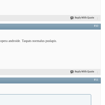
Reply With Quote
#10
 opera androide. Taspats normalus puslapis.
Reply With Quote
#11