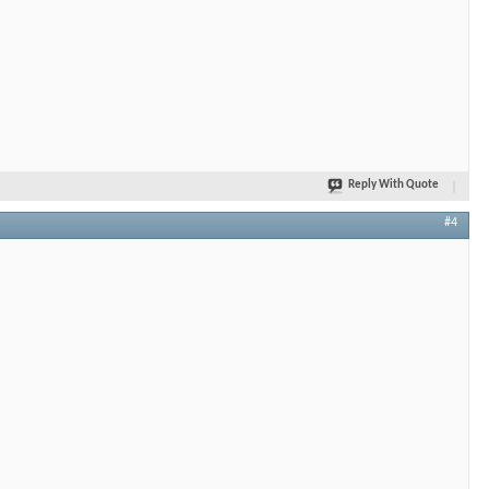
Reply With Quote
#4