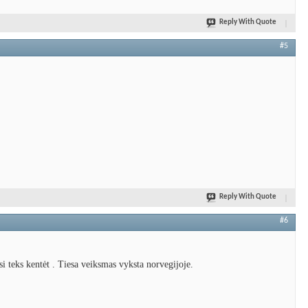
Reply With Quote
#5
Reply With Quote
#6
si teks kentėt . Tiesa veiksmas vyksta norvegijoje.