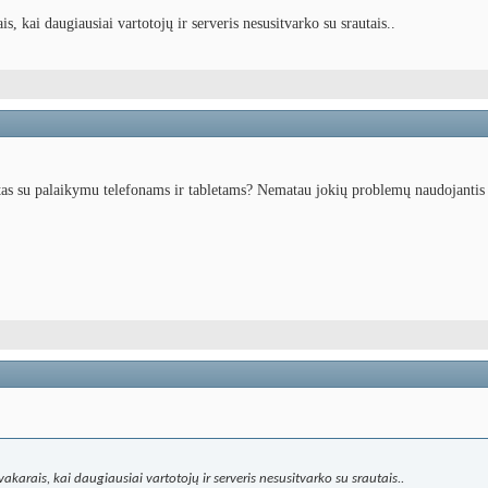
is, kai daugiausiai vartotojų ir serveris nesusitvarko su srautais..
štas su palaikymu telefonams ir tabletams? Nematau jokių problemų naudojantis
akarais, kai daugiausiai vartotojų ir serveris nesusitvarko su srautais..