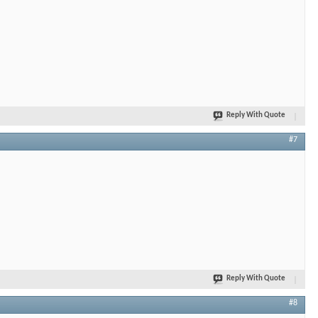
Reply With Quote
#7
Reply With Quote
#8