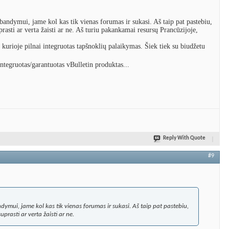
u bandymui, jame kol kas tik vienas forumas ir sukasi. Aš taip pat pastebiu,
asti ar verta žaisti ar ne. Aš turiu pakankamai resursų Prancūzijoje,
ą, kurioje pilnai integruotas tapšnoklių palaikymas. Šiek tiek su biudžetu
integruotas/garantuotas vBulletin produktas...
Reply With Quote
#9
andymui, jame kol kas tik vienas forumas ir sukasi. Aš taip pat pastebiu,
rasti ar verta žaisti ar ne.