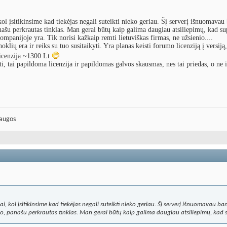
 kol įsitikinsime kad tiekėjas negali suteikti nieko geriau. Šį serverį išnuomava
šu perkrautas tinklas. Man gerai būtų kaip galima daugiau atsiliepimų, kad supr
kompanijoje yra. Tik norisi kažkaip remti lietuviškas firmas, ne užsienio....
oklių era ir reiks su tuo susitaikyti. Yra planas keisti forumo licenziją į versij
 licenzija ~1300 Lt
i, tai papildoma licenzija ir papildomas galvos skausmas, nes tai priedas, o ne 
laugos
mpai, kol įsitikinsime kad tiekėjas negali suteikti nieko geriau. Šį serverį išnuomavau b
, panašu perkrautas tinklas. Man gerai būtų kaip galima daugiau atsiliepimų, kad sup