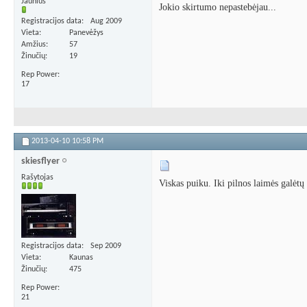
Jaunius
Jokio skirtumo nepastebėjau...
Registracijos data
Aug 2009
Vieta
Panevėžys
Amžius
57
Žinučių
19
Rep Power
17
2013-04-10
10:58 PM
skiesflyer
Rašytojas
Viskas puiku. Iki pilnos laimės galėtų 
Registracijos data
Sep 2009
Vieta
Kaunas
Žinučių
475
Rep Power
21