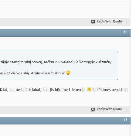
Reply With Quote
#2
joje esantį tarpinį serverį, tačiau 2-3 valandų laikotarpyje visi turėtų
s už Lietuvos ribų. Atsiliepimai laukiami
iai, net nesijautė labai, kad jis būtų ne Lietuvoje
Tikėkimės nepasijus
Reply With Quote
#3