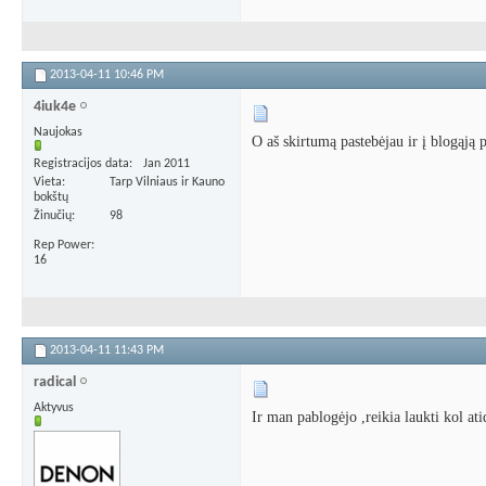
2013-04-11
10:46 PM
4iuk4e
Naujokas
O aš skirtumą pastebėjau ir į blogąją 
Registracijos data
Jan 2011
Vieta
Tarp Vilniaus ir Kauno
bokštų
Žinučių
98
Rep Power
16
2013-04-11
11:43 PM
radical
Aktyvus
Ir man pablogėjo ,reikia laukti kol at