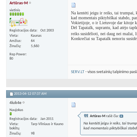
Artūras-M
vietinis
Na kentėti jeigu ir reiks, tai trumpai,
kad momentais piktybiškai stabdo, pana
Vokietijoje, o ir Lietuvoje dar kitoje 
Dėl Tapatalk, suprantu, kad atėjo tapšn
Registracijos data
Oct 2003
reiks susidėlioti, nei daug nei mažai,
Vieta
Kaunas
Konkrečiai su Tapatalk nenoriu susidėt
Amžius
64
Žinučių
5,660
Rep Power
80
SERV.LT
- visos svetainių talpinimo pas
2013-04-12
07:37 AM
4iuk4e
Naujokas
Artūras-M
rašė čia:
Registracijos data
Jan 2011
Na kentėti jeigu ir reiks, tai tru
Vieta
Tarp Vilniaus ir Kauno
kad momentais piktybiškai stabdo
bokštų
Žinučių
98