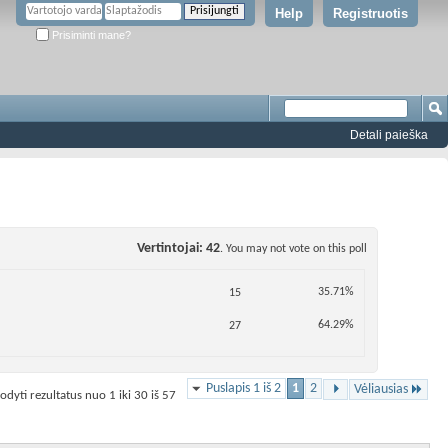
Help
Registruotis
Prisiminti mane?
Detali paieška
Vertintojai
42
. You may not vote on this poll
35.71%
15
64.29%
27
Puslapis 1 iš 2
1
2
Vėliausias
odyti rezultatus nuo 1 iki 30 iš 57