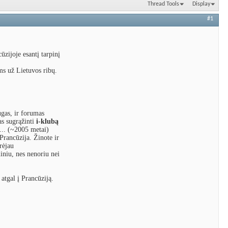
Thread Tools
Display
#1
ūzijoje esantį tarpinį
ms už Lietuvos ribų.
ugas, ir forumas
as sugrąžinti
i-klubą
... (~2005 metai)
rancūzija. Žinote ir
rėjau
iniu, nes nenoriu nei
 atgal į Prancūziją.