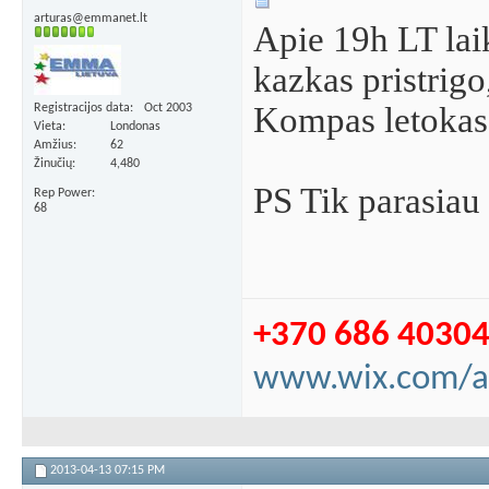
arturas@emmanet.lt
Apie 19h LT laik
kazkas pristrigo,
Kompas letokas 
Registracijos data
Oct 2003
Vieta
Londonas
Amžius
62
Žinučių
4,480
PS Tik parasiau 
Rep Power
68
+370 686 4030
www.wix.com/a
2013-04-13
07:15 PM