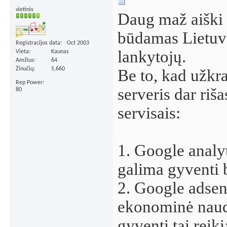
vietinis
Daug maž aiški 
būdamas Lietuvo
Registracijos data
Oct 2003
lankytojų.
Vieta
Kaunas
Amžius
64
Žinučių
5,660
Be to, kad užkr
Rep Power
serveris dar riš
80
servisais:
1. Google analyti
galima gyventi b
2. Google adsens
ekonominė nauda
gyventi tai reik