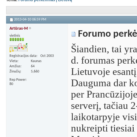
Tema:
Forumo perkėlimas į Lietuvą
2013-04-10
06:59 PM
Artūras-M
Forumo perkėl
vietinis
Šiandien, tai yr
Registracijos data
Oct 2003
d. forumas perke
Vieta
Kaunas
Amžius
64
Lietuvoje esantį
Žinučių
5,660
Dauguma dar ko
Rep Power
80
per Prancūzijoje
serverį, tačiau 
laikotarpyje visi
nukreipti tiesiai