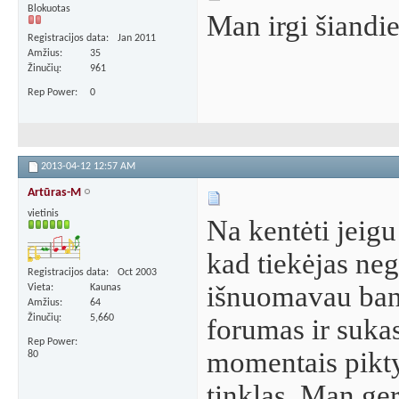
Blokuotas
Man irgi šiandi
Registracijos data
Jan 2011
Amžius
35
Žinučių
961
Rep Power
0
2013-04-12
12:57 AM
Artūras-M
vietinis
Na kentėti jeigu 
kad tiekėjas nega
Registracijos data
Oct 2003
išnuomavau band
Vieta
Kaunas
Amžius
64
Žinučių
5,660
forumas ir sukas
Rep Power
momentais pikty
80
tinklas. Man ge