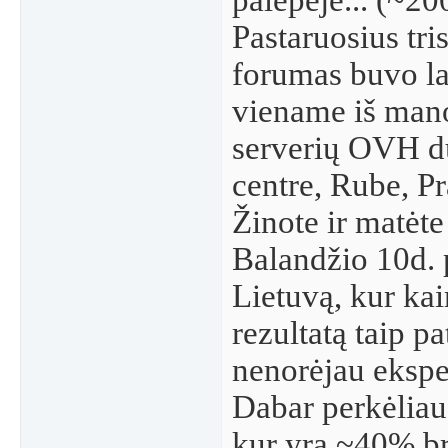
palėpėje... (~20
Pastaruosius tri
forumas buvo l
viename iš ma
serverių OVH 
centre, Rube, Pr
Žinote ir matėte 
Balandžio 10d. 
Lietuvą, kur kai
rezultatą taip pa
nenorėjau ekspe
Dabar perkėliau
kur yra ~40% br