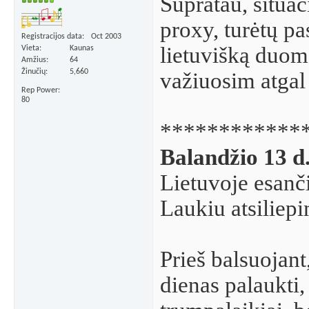
Supratau, situac
proxy, turėtų pas
Registracijos data
Oct 2003
lietuvišką duome
Vieta
Kaunas
Amžius
64
Žinučių
5,660
važiuosim atgal 
Rep Power
80
************
Balandžio 13 d
Lietuvoje esanči
Laukiu atsiliep
Prieš balsuojant
dienas palaukti,