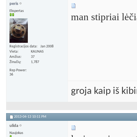
peris
Ekspertas
man stipriai lėč
Registracijos data
Jan 2008
Vieta
KAUNAS
Amžius
37
Žinučių
1,787
Rep Power
36
groja kaip iš kib
2013-04-13
10:11 PM
ulida
Naujokas