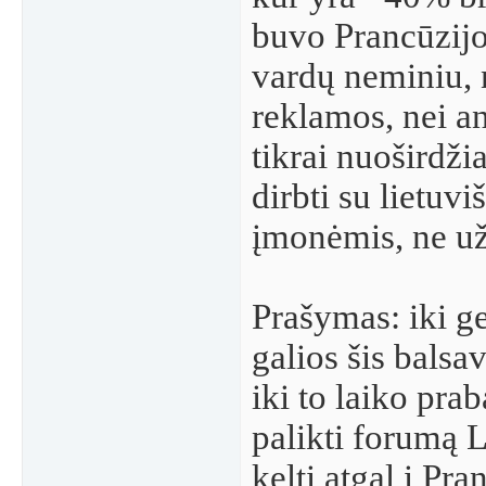
buvo Prancūzijo
vardų neminiu, 
reklamos, nei a
tikrai nuoširdži
dirbti su lietuv
įmonėmis, ne užs
Prašymas: iki g
galios šis balsa
iki to laiko prab
palikti forumą L
kelti atgal į Pra