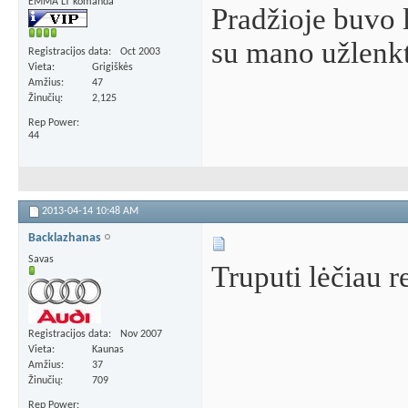
EMMA LT komanda
Pradžioje buvo 
su mano užlenkt
Registracijos data
Oct 2003
Vieta
Grigiškės
Amžius
47
Žinučių
2,125
Rep Power
44
2013-04-14
10:48 AM
Backlazhanas
Savas
Truputi lėčiau r
Registracijos data
Nov 2007
Vieta
Kaunas
Amžius
37
Žinučių
709
Rep Power