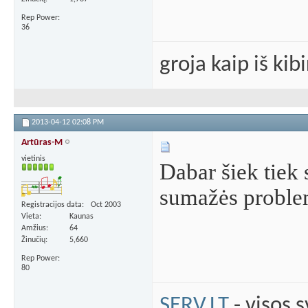
Rep Power
36
groja kaip iš kib
2013-04-12
02:08 PM
Artūras-M
vietinis
Dabar šiek tiek
sumažės proble
Registracijos data
Oct 2003
Vieta
Kaunas
Amžius
64
Žinučių
5,660
Rep Power
80
SERV.LT
- visos 