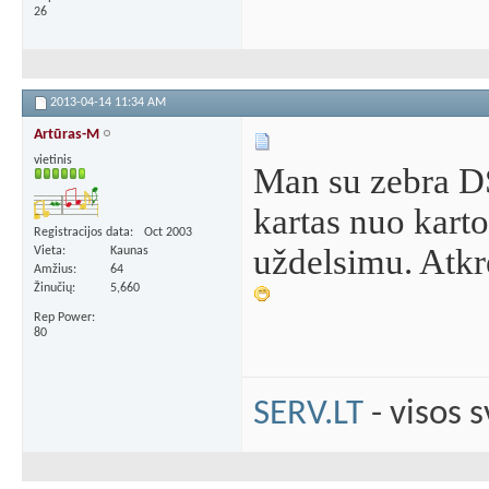
26
2013-04-14
11:34 AM
Artūras-M
vietinis
Man su zebra DSL
kartas nuo karto
Registracijos data
Oct 2003
uždelsimu. Atkr
Vieta
Kaunas
Amžius
64
Žinučių
5,660
Rep Power
80
SERV.LT
- visos 