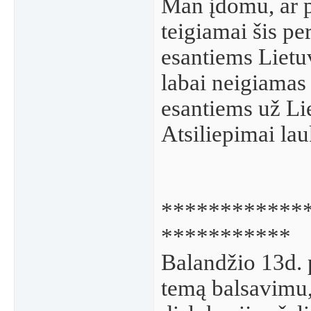
Man įdomu, ar p
teigiamai šis pe
esantiems Lietuv
labai neigiamas 
esantiems už Li
Atsiliepimai la
************
***********
Balandžio 13d. 
temą balsavimu