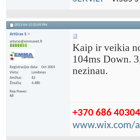
2013-04-12
02:09 PM
Artūras S
arturas@emmanet.lt
Kaip ir veikia 
104ms Down. 3,
nezinau.
Registracijos data
Oct 2003
Vieta
Londonas
Amžius
62
Žinučių
4,480
Rep Power
68
+370 686 4030
www.wix.com/a