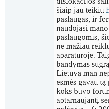
dislokacijos šal
šiaip jau teikiu
paslaugas, ir f
naudojasi mano
paslaugomis, šio
ne mažiau reikl
aparatūroje. Tai
bandymas sugrą
Lietuvą man nep
esmės gavau tą p
koks buvo foru
aptarnaujantį se