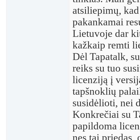
atsiliepimų, kad 
pakankamai resur
Lietuvoje dar ki
kažkaip remti li
Dėl Tapatalk, su
reiks su tuo sus
licenziją į versi
tapšnoklių palai
susidėlioti, nei
Konkrečiai su Ta
papildoma licen
nes tai priedas,