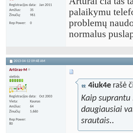
Artūrai čia tas 
Registracijos data
Jan 2011
palaikymu telef
Amžius
35
Žinučių
961
problemų naudoj
Rep Power
0
normalus puslap
2013-04-12
09:48 AM
Artūras-M
vietinis
4iuk4e
rašė č
Kaip suprantu l
Registracijos data
Oct 2003
Vieta
Kaunas
Amžius
64
daugiausiai var
Žinučių
5,660
srautais..
Rep Power
80