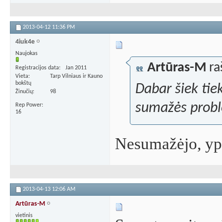
2013-04-12
11:36 PM
4iuk4e
Naujokas
Artūras-M
ra
Registracijos data
Jan 2011
Vieta
Tarp Vilniaus ir Kauno
bokštų
Dabar šiek tie
Žinučių
98
sumažės prob
Rep Power
16
Nesumažėjo, yp
2013-04-13
12:06 AM
Artūras-M
vietinis