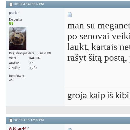
2013-04-14
01:07 PM
peris
Ekspertas
man su meganet
po senovai veiki
laukt, kartais n
Registracijos data
Jan 2008
rašyt šitą postą
Vieta
KAUNAS
Amžius
37
Žinučių
1,787
Rep Power
36
groja kaip iš kib
2013-04-15
12:07 PM
Artūras-M