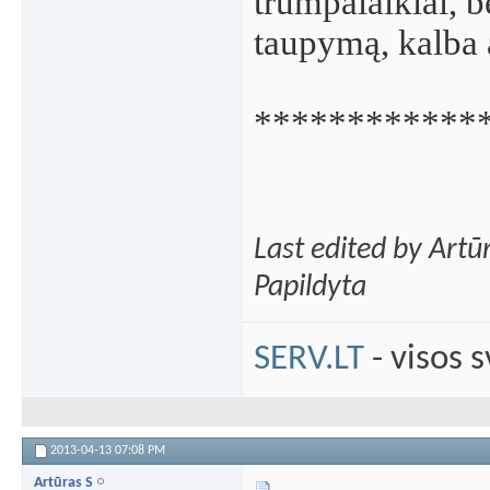
trumpalaikiai, b
taupymą, kalba
************
Last edited by Art
Papildyta
SERV.LT
- visos 
2013-04-13
07:08 PM
Artūras S