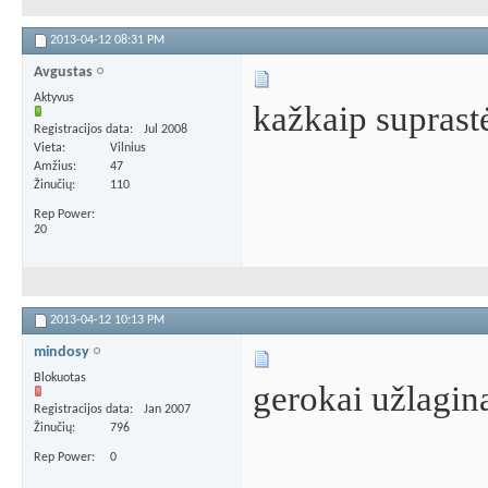
2013-04-12
08:31 PM
Avgustas
Aktyvus
kažkaip suprastė
Registracijos data
Jul 2008
Vieta
Vilnius
Amžius
47
Žinučių
110
Rep Power
20
2013-04-12
10:13 PM
mindosy
Blokuotas
gerokai užlagi
Registracijos data
Jan 2007
Žinučių
796
Rep Power
0