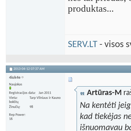
produktas...
SERV.LT
- visos 
2013-04-12
07:37 AM
4iuk4e
Naujokas
Artūras-M
ra
Registracijos data
Jan 2011
Vieta
Tarp Vilniaus ir Kauno
bokštų
Na kentėti jeig
Žinučių
98
kad tiekėjas ne
Rep Power
16
išnuomavau ba