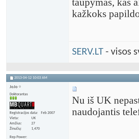
taupymas, kas ak
kažkoks papildo
SERV.LT
- visos 
2013-04-12
10:03 AM
JoJo
Doktorantas
Nu iš UK nepast
naudojantis tele
Registracijos data
Feb 2007
Vieta
UK
Amžius
27
Žinučių
1,470
Rep Power