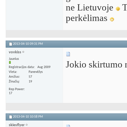
ne Lietuvoje
T
perkėlimas
2013-04-10
09:31 PM
vovkiss
Jaunius
Jokio skirtumo 
Registracijos data
Aug 2009
Vieta
Panevėžys
Amžius
57
Žinučių
19
Rep Power
17
2013-04-10
10:58 PM
skiesflyer