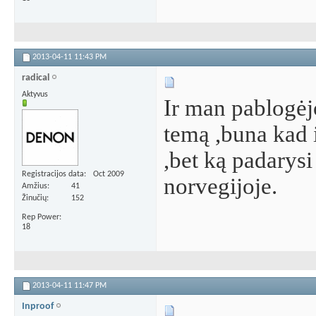
2013-04-11
11:43 PM
radical
Aktyvus
Ir man pablogėjo
temą ,buna kad 
,bet ką padarysi
Registracijos data
Oct 2009
norvegijoje.
Amžius
41
Žinučių
152
Rep Power
18
2013-04-11
11:47 PM
Inproof