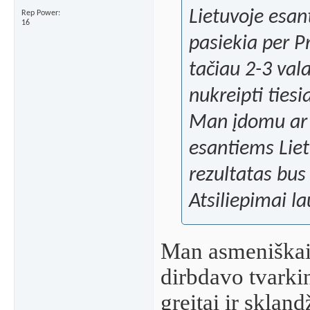
Lietuvoje esan
Rep Power
16
pasiekia per Pr
tačiau 2-3 vala
nukreipti tiesia
Man įdomu ar p
esantiems Liet
rezultatas bus
Atsiliepimai l
Man asmeniškai,
dirbdavo tvarki
greitai ir skland