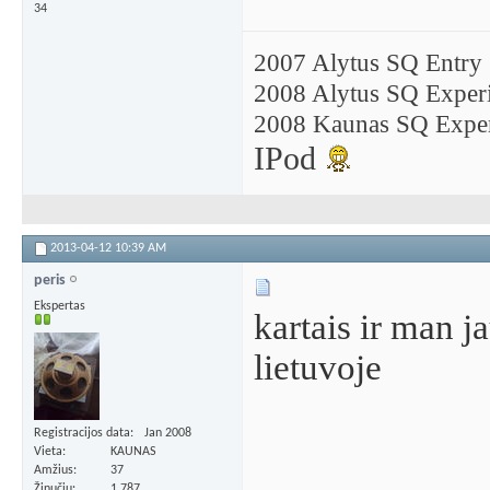
34
2007 Alytus SQ Entry 
2008 Alytus SQ Experi
2008 Kaunas SQ Experi
IPod
2013-04-12
10:39 AM
peris
Ekspertas
kartais ir man 
lietuvoje
Registracijos data
Jan 2008
Vieta
KAUNAS
Amžius
37
Žinučių
1,787