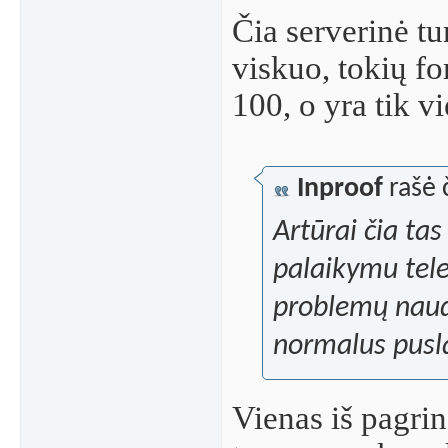
Čia serverinė tu
viskuo, tokių f
100, o yra tik v
Inproof
rašė 
Artūrai čia ta
palaikymu tel
problemų naud
normalus pusl
Vienas iš pagri