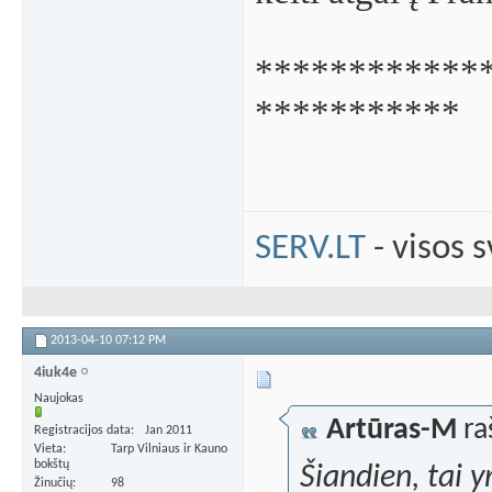
************
***********
SERV.LT
- visos 
2013-04-10
07:12 PM
4iuk4e
Naujokas
Artūras-M
ra
Registracijos data
Jan 2011
Vieta
Tarp Vilniaus ir Kauno
bokštų
Šiandien, tai 
Žinučių
98