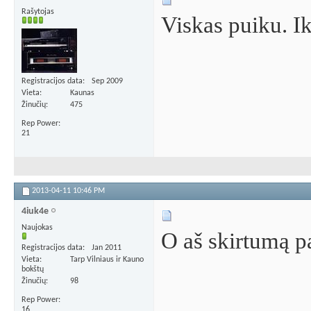
Rašytojas
Viskas puiku. Ik
Registracijos data
Sep 2009
Vieta
Kaunas
Žinučių
475
Rep Power
21
2013-04-11
10:46 PM
4iuk4e
Naujokas
O aš skirtumą pa
Registracijos data
Jan 2011
Vieta
Tarp Vilniaus ir Kauno
bokštų
Žinučių
98
Rep Power
16