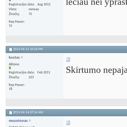
leciau nei yprast
Registracijos data
Aug 2012
Vieta
norway
Žinučių
75
Rep Power
15
2013-04-13
10:16 PM
kostas
Aktyvus
Skirtumo nepaja
Registracijos data
Feb 2011
Žinučių
223
Rep Power
18
2013-04-14
07:54 AM
muzotonas