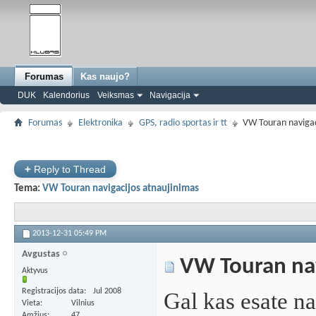
Forumas
Kas naujo?
DUK
Kalendorius
Veiksmas
Navigacija
Forumas
Elektronika
GPS, radio sportas ir tt
VW Touran navigac
+
Reply to Thread
Tema:
VW Touran navigacijos atnaujinimas
2013-12-31
05:49 PM
Avgustas
VW Touran nav
Aktyvus
Registracijos data
Jul 2008
Gal kas esate 
Vieta
Vilnius
Amžius
47