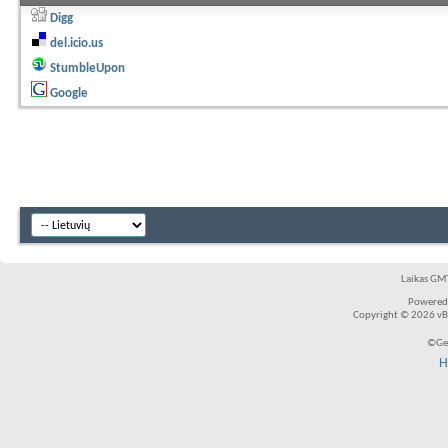
Digg
del.icio.us
StumbleUpon
Google
Laikas GMT
Powered
Copyright © 2026 vBul
©Ger
H