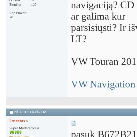
navigaciją? CD 
Žinučių
110
ar galima kur
Rep Power
20
parsisiųsti? Ir i
LT?
VW Touran 201
VW Navigation
2014-01-01
03:42 PM
Ernestas
Super Moderatorius
pasuk B672B211