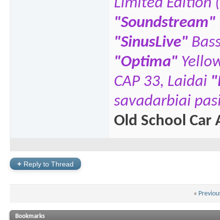
Limited Edition 
"Soundstream"
"SinusLive"
Bas
"
Optima"
Yello
CAP 33,
Laidai
"
savadarbiai pasi
Old School Car 
+
Reply to Thread
«
Previou
Bookmarks