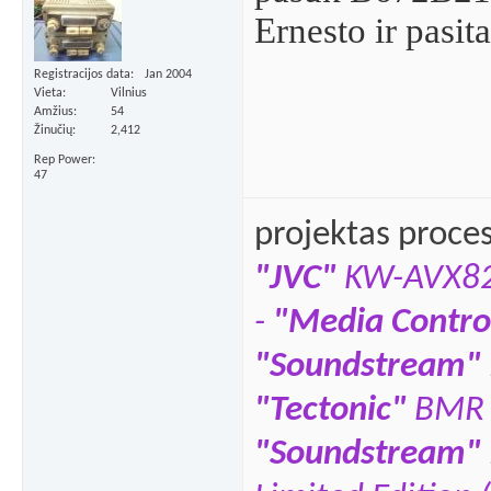
Ernesto ir pasit
Registracijos data
Jan 2004
Vieta
Vilnius
Amžius
54
Žinučių
2,412
Rep Power
47
projektas proce
"JVC"
KW-AVX8
-
"Media Contro
"Soundstream"
"Tectonic"
BMR 
"Soundstream"