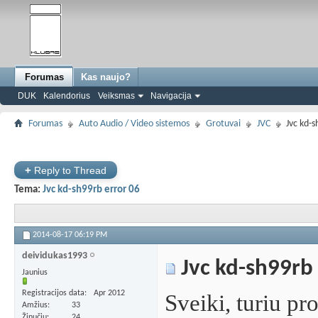
Forumas
Kas naujo?
DUK
Kalendorius
Veiksmas
Navigacija
Forumas
Auto Audio / Video sistemos
Grotuvai
JVC
Jvc kd-s
+
Reply to Thread
Tema:
Jvc kd-sh99rb error 06
2014-08-17
06:19 PM
deividukas1993
Jvc kd-sh99rb 
Jaunius
Registracijos data
Apr 2012
Sveiki, turiu pr
Amžius
33
Žinučių
24