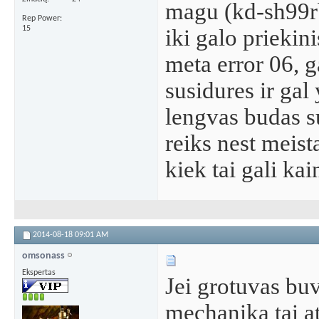
magu (kd-sh99r
Rep Power
15
iki galo priekini
meta error 06, g
susidures ir gal
lengvas budas su
reiks nest meista
kiek tai gali ka
2014-08-18
09:01 AM
omsonass
Ekspertas
Jei grotuvas buv
mechanika tai at