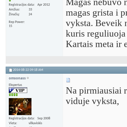
Magas nebuvo n
Registracijos data
Apr 2012
magas grista i p
Amžius
33
Žinučių
24
vyksta. Beveik
Rep Power
15
kuris reguliuoja
Kartais meta ir 
2014-08-22
09:18 AM
omsonass
Ekspertas
Na pirmiausiai re
viduje vyksta,
Registracijos data
Sep 2008
Vieta
vilkaviskis