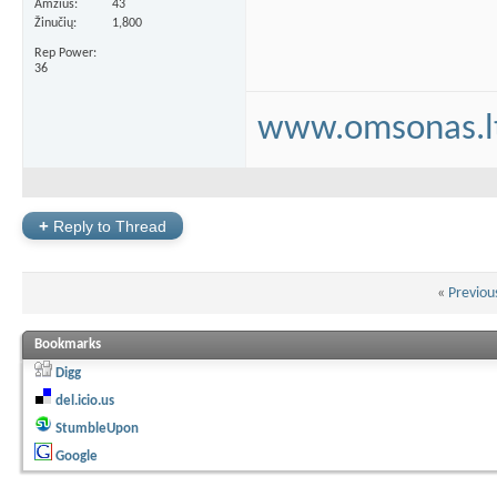
Amžius
43
Žinučių
1,800
Rep Power
36
www.omsonas.l
+
Reply to Thread
«
Previou
Bookmarks
Digg
del.icio.us
StumbleUpon
Google