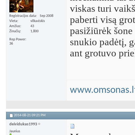
viskas turi vaikš
paberti visą gro
Registracijos data
Sep 2008
Vieta
vilkaviskis
Amžius
43
pasižiūrėk šone 
Žinučių
1,800
snukio padėtį, g
Rep Power
36
ant grotuvo pri
www.omsonas.l
2014-08-21
09:21 PM
deividukas1993
Jaunius