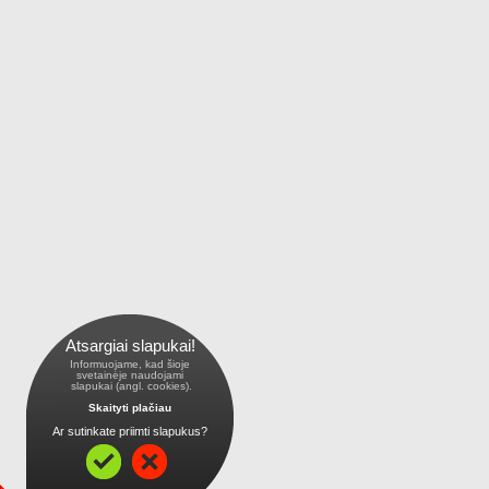
Atsargiai slapukai!
Informuojame, kad šioje
 svetainėje naudojami 
 slapukai (angl. cookies).
Skaityti plačiau
Ar sutinkate priimti slapukus?