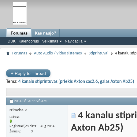
Forumas
Kas naujo?
DUK
Kalendorius
Veiksmas
Navigacija
Forumas
Auto Audio / Video sistemos
Stiprintuvai
4 kanalu stip
+
Reply to Thread
Tema:
4 kanalu stiprintuvas (priekis Axton cac2.6, galas Axton Ab25)
2014-08-20
11:28 AM
rrimviss
4 kanalu stipr
Fuksas
Axton Ab25)
Registracijos data
Aug 2014
Žinučių
3