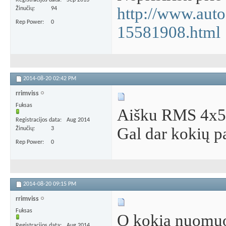
Registracijos data
Sep 2013
http://www.auto
Žinučių
94
Rep Power
0
15581908.html
2014-08-20
02:42 PM
rrimviss
Fuksas
Aišku RMS 4x5
Registracijos data
Aug 2014
Gal dar kokių 
Žinučių
3
Rep Power
0
2014-08-20
09:15 PM
rrimviss
Fuksas
O kokia nuomuon
Registracijos data
Aug 2014