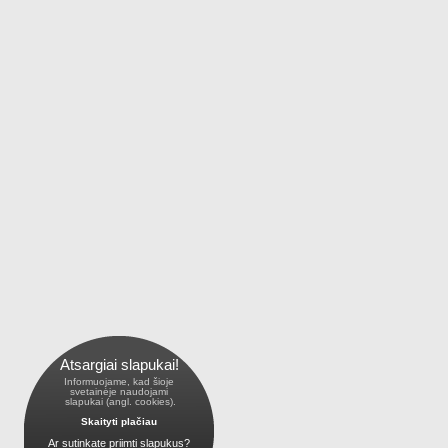
Atsargiai slapukai!
Informuojame, kad šioje
 svetainėje naudojami 
 slapukai (angl. cookies).
Skaityti plačiau
Ar sutinkate priimti slapukus?