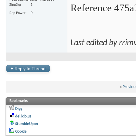
Reference 475a
Žinučių
3
Rep Power
0
Last edited by rrim
+
Reply to Thread
«
Previou
Bookmarks
Digg
del.icio.us
StumbleUpon
Google