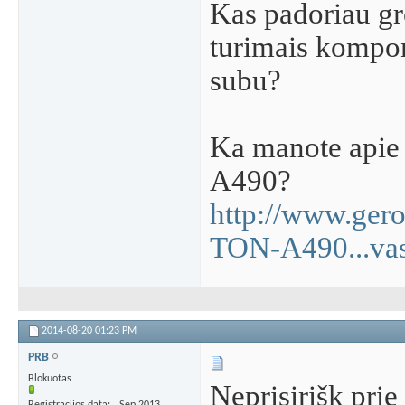
Kas padoriau gr
turimais kompon
subu?
Ka manote api
A490?
http://www.gero
TON-A490...va
2014-08-20
01:23 PM
PRB
Blokuotas
Neprisirišk prie