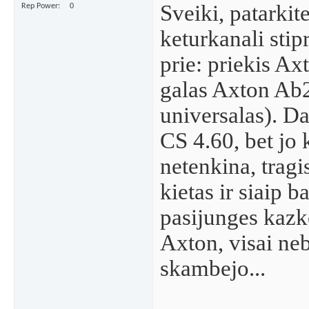
Sveiki, patarkit
Rep Power
0
keturkanali stip
prie: priekis Ax
galas Axton Ab2
universalas). D
CS 4.60, bet jo
netenkina, trag
kietas ir siaip 
pasijunges kazk
Axton, visai ne
skambejo...