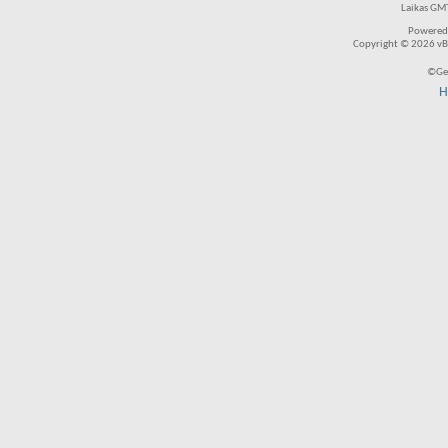
Laikas GMT
Powered
Copyright © 2026 vBul
©Ger
H