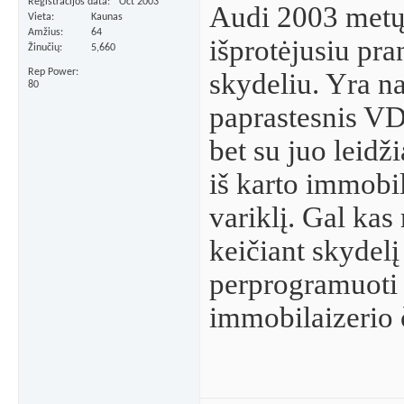
Registracijos data
Oct 2003
Audi 2003 metų
Vieta
Kaunas
Amžius
64
išprotėjusiu pr
Žinučių
5,660
Rep Power
skydeliu. Yra na
80
paprastesnis VD
bet su juo leidži
iš karto immobil
variklį. Gal kas
keičiant skydel
perprogramuoti
immobilaizerio 