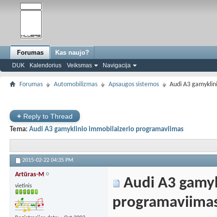
Forumas
Kas naujo?
DUK
Kalendorius
Veiksmas
Navigacija
Forumas
Automobilizmas
Apsaugos sistemos
Audi A3 gamyklin
+
Reply to Thread
Tema:
Audi A3 gamyklinio immobilaizerio programaviimas
2015-02-22
04:35 PM
Artūras-M
Audi A3 gamyk
vietinis
programaviima