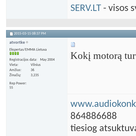
SERV.LT
- visos 
2015-03-15
08:37 PM
atvortke
Ekspertas/EMMA Lietuva
Kokį motorą tur
Registracijos data
May 2004
Vieta
Vilnius
Amžius
36
Žinučių
3,235
Rep Power
55
www.audiokonku
864886688
tiesiog atsuktuv