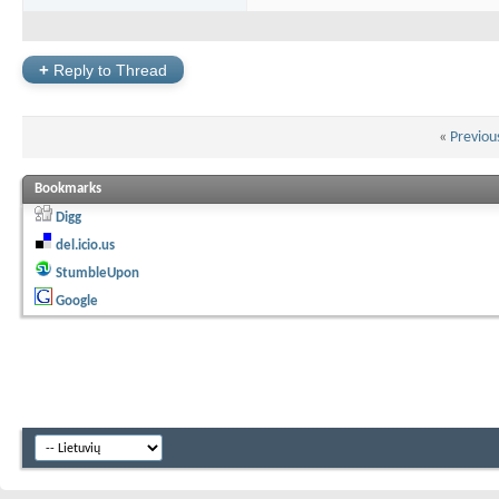
+
Reply to Thread
«
Previou
Bookmarks
Digg
del.icio.us
StumbleUpon
Google