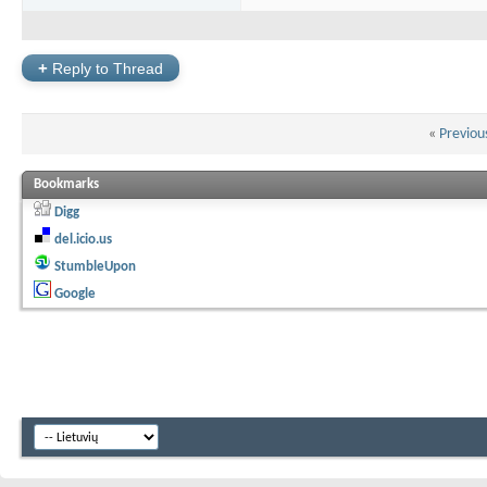
+
Reply to Thread
«
Previou
Bookmarks
Digg
del.icio.us
StumbleUpon
Google