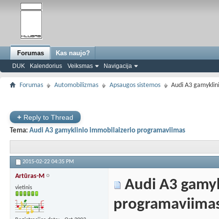
Forumas
Kas naujo?
DUK
Kalendorius
Veiksmas
Navigacija
Forumas
Automobilizmas
Apsaugos sistemos
Audi A3 gamyklin
+
Reply to Thread
Tema:
Audi A3 gamyklinio immobilaizerio programaviimas
2015-02-22
04:35 PM
Artūras-M
Audi A3 gamyk
vietinis
programaviima