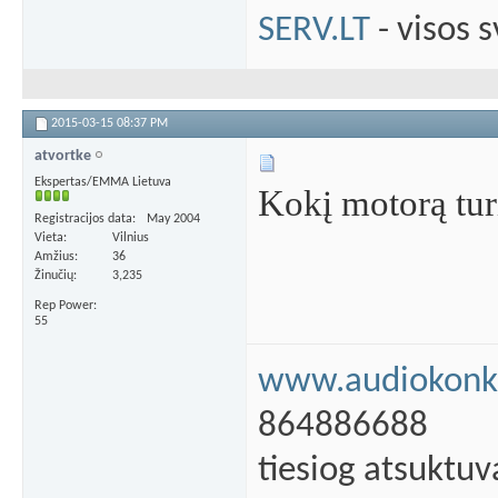
SERV.LT
- visos 
2015-03-15
08:37 PM
atvortke
Ekspertas/EMMA Lietuva
Kokį motorą tur
Registracijos data
May 2004
Vieta
Vilnius
Amžius
36
Žinučių
3,235
Rep Power
55
www.audiokonku
864886688
tiesiog atsuktuv