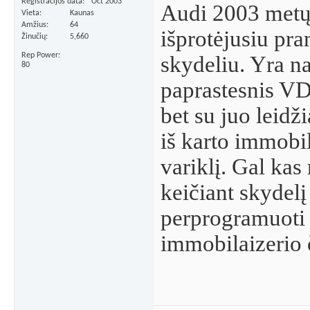
Registracijos data
Oct 2003
Audi 2003 metų
Vieta
Kaunas
Amžius
64
išprotėjusiu pr
Žinučių
5,660
Rep Power
skydeliu. Yra na
80
paprastesnis VD
bet su juo leidži
iš karto immobil
variklį. Gal kas
keičiant skydel
perprogramuoti
immobilaizerio 