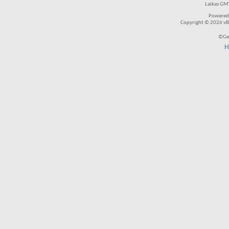
Laikas GMT
Powered
Copyright © 2026 vBul
©Ger
H