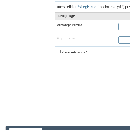
Jums reikia
užsiregistruoti
norint matyti šį pus
Prisijungti
Vartotojo vardas:
Slaptažodis:
Prisiminti mane?