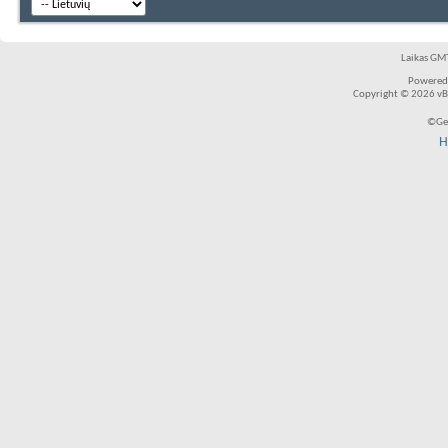
Laikas GMT
Powered
Copyright © 2026 vBul
©Ger
H