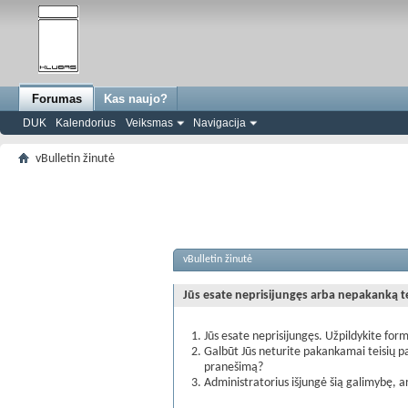
Forumas
Kas naujo?
DUK
Kalendorius
Veiksmas
Navigacija
vBulletin žinutė
vBulletin žinutė
Jūs esate neprisijungęs arba nepakanką teis
Jūs esate neprisijungęs. Užpildykite form
Galbūt Jūs neturite pakankamai teisių pa
pranešimą?
Administratorius išjungė šią galimybę, a